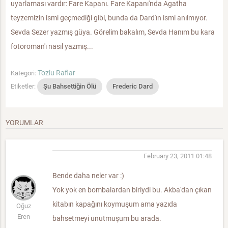
uyarlaması vardır: Fare Kapanı. Fare Kapanı'nda Agatha
teyzemizin ismi geçmediği gibi, bunda da Dard'ın ismi anılmıyor.
Sevda Sezer yazmış güya. Görelim bakalım, Sevda Hanım bu kara
fotoroman'ı nasıl yazmış...
Tozlu Raflar
Kategori:
Etiketler:
Şu Bahsettiğin Ölü
Frederic Dard
YORUMLAR
February 23, 2011 01:48
Bende daha neler var :)
Yok yok en bombalardan biriydi bu. Akba'dan çıkan
kitabın kapağını koymuşum ama yazıda
Oğuz
Eren
bahsetmeyi unutmuşum bu arada.