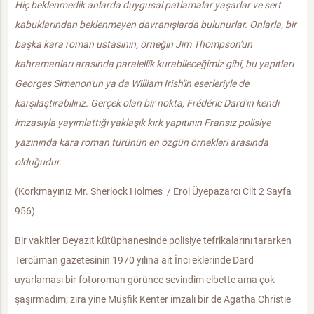
Hiç beklenmedik anlarda duygusal patlamalar yaşarlar ve sert
kabuklarından beklenmeyen davranışlarda bulunurlar. Onlarla, bir
başka kara roman ustasının, örneğin Jim Thompson'un
kahramanları arasında paralellik kurabileceğimiz gibi, bu yapıtları
Georges Simenon'un ya da William Irish'in eserleriyle de
karşılaştırabiliriz. Gerçek olan bir nokta, Frédéric Dard'ın kendi
imzasıyla yayımlattığı yaklaşık kırk yapıtının Fransız polisiye
yazınında kara roman türünün en özgün örnekleri arasında
olduğudur.
(Korkmayınız Mr. Sherlock Holmes / Erol Üyepazarcı Cilt 2 Sayfa
956)
Bir vakitler Beyazıt kütüphanesinde polisiye tefrikalarını tararken
Tercüman gazetesinin 1970 yılına ait İnci eklerinde Dard
uyarlaması bir fotoroman görünce sevindim elbette ama çok
şaşırmadım; zira yine Müşfik Kenter imzalı bir de Agatha Christie