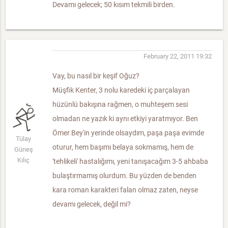
Devamı gelecek; 50 kısım tekmili birden.
February 22, 2011 19:32
Vay, bu nasıl bir keşif Oğuz?
Müşfik Kenter, 3 nolu karedeki iç parçalayan
hüzünlü bakışına rağmen, o muhteşem sesi
olmadan ne yazık ki aynı etkiyi yaratmıyor. Ben
Ömer Bey'in yerinde olsaydım, paşa paşa evimde
Tülay
oturur, hem başımı belaya sokmamış, hem de
Güneş
Kılıç
'tehlikeli' hastalığımı, yeni tanışacağım 3-5 ahbaba
bulaştırmamış olurdum. Bu yüzden de benden
kara roman karakteri falan olmaz zaten, neyse
devamı gelecek, değil mi?