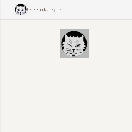
ccccci Geceleri okumayınız!..