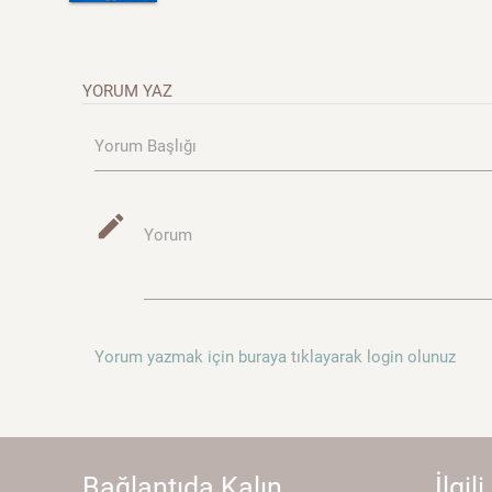
YORUM YAZ
Yorum Başlığı
mode_edit
Yorum
Yorum yazmak için buraya tıklayarak login olunuz
Bağlantıda Kalın...
İlgili