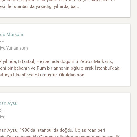
si ile Istanbul'da yaşadığı yıllarda, ba...
ros Markaris
 -
iye,Yunanistan
 yılında, İstanbul, Heybeliada doğumlu Petros Markaris,
ni bir babanın ve Rum bir annenin oğlu olarak İstanbul'daki
turya Lisesi'nde okumuştur. Okuldan son...
an Aysu
 -
iye
n Aysu, 1936'da İstanbul'da doğdu. Üç asırdan beri
nbul'da yaşayan bir Osmanlı ailesine mensup olan yazar, ilk