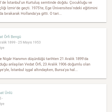
1'de İstanbul'un Kurtuluş semtinde doğdu. Çocukluğu ve
liği İzmir'de geçti. 1975'te, Ege Üniversitesi'ndeki eğitimini
da bırakarak Hollanda'ya gitti. O tari...
at Örfi Bengü
ralık 1899 - 25 Mayıs 1953
iye
e Nigâr Hanımın düşürdüğü tarihten 21 Aralık 1899'da
uğu anlaşılan Vedat Örfi, 23 Aralık 1906 doğumlu olan
ye'yle, İstanbul işgal altındayken, Bursa'ya hal...
hat Ünlü
 -
iye