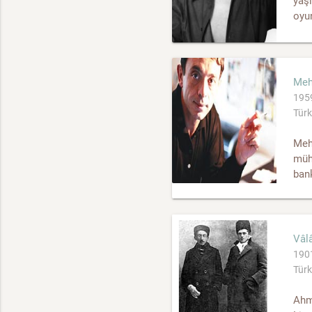
yaşı
oyun
Meh
1959
Türk
Meh
müh
bank
Vâl
1901
Türk
Ahm