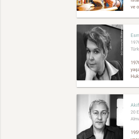
ve o
Esm
1970
Türk
1970
yaşa
Huku
Akif
20 E
Alma
1959