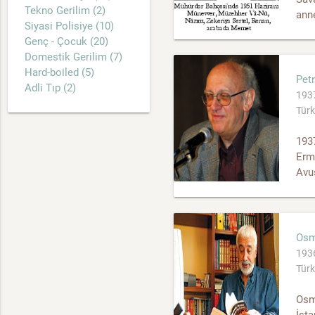
Tekno Gerilim (2)
anne
Siyasi Polisiye (10)
Genç - Çocuk (20)
Domestik Gerilim (7)
Hard-boiled (5)
Pet
Adli Tıp (2)
1937
Türk
1937
Erme
Avus
Osm
1936
Türk
Osma
İsta