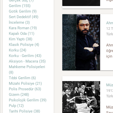
Gerçek Suç (7)
Gerilim (155)
Gotik Gerilim (9)
Sert Dedektif (49)
İnceleme (3)
Ahm
Kara Roman (19)
12 
Kapalı Oda (11)
Türk
Kim Yaptı (38)
Klasik Polisiye (4)
Ahme
Korku (24)
öğr
Korku - Gerilim (43)
için
Aksiyon - Macera (35)
Mahkeme Polisiyeleri
(8)
Tıbbi Gerilim (6)
Mizahi Polisiye (21)
Müz
Polis Prosedür (63)
1912 
Gizem (248)
Türk
Psikolojik Gerilim (39)
Pulp (12)
Müz
Tarihi Polisiye (38)
Sava