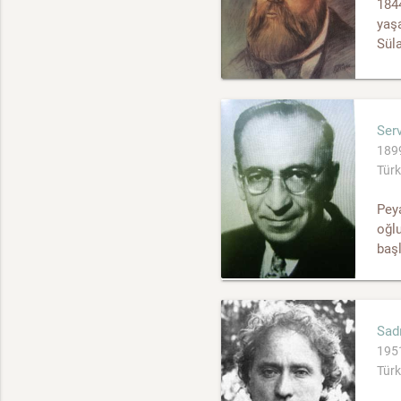
1844
yaşa
Süla
Serv
1899
Türk
Peya
oğlu
başl
Sad
1951
Türk