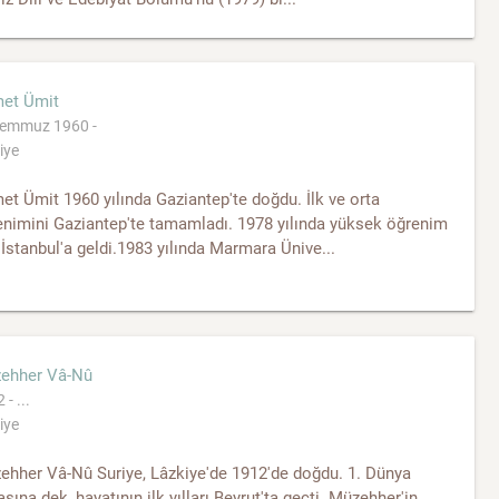
et Ümit
Temmuz 1960 -
iye
t Ümit 1960 yılında Gaziantep'te doğdu. İlk ve orta
enimini Gaziantep'te tamamladı. 1978 yılında yüksek öğrenim
 İstanbul'a geldi.1983 yılında Marmara Ünive...
ehher Vâ-Nû
- ...
iye
ehher Vâ-Nû Suriye, Lâzkiye'de 1912'de doğdu. 1. Dünya
şına dek, hayatının ilk yılları Beyrut'ta geçti. Müzehher'in