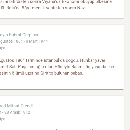
si'ni bitirdikten sonra Viyana'da Ekonomi okuyup ülkesine
ü. Bolu'da öğretmenlik yaptıktan sonra Naz...
eyin Rahmi Gürpınar
ğustos 1864 - 8 Mart 1944
iye
ğustos 1864 tarihinde İstanbul'da doğdu. Hünkar yaveri
met Sait Paşa'nın oğlu olan Hüseyin Rahmi, üç yaşında iken
sinin ölümü üzerine Girit'te bulunan babas...
ed Mithat Efendi
 - 28 Aralık 1912
iye