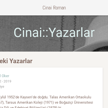
Cinai Roman
Cinai::Yazarlar
eki Yazarlar
l Oker
 - 2019
iye
ylül 1952'de Kayseri'de doğdu. Talas Amerikan Ortaokulu
7), Tarsus Amerikan Koleji (1971) ve Boğaziçi Üniversitesi
liz Dili ve Edebiyat Bölümü'nü (1979) bi...