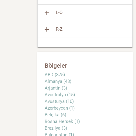
add
L-Q
add
R-Z
Bölgeler
ABD (375)
Almanya (43)
Arjantin (3)
Avustralya (15)
Avusturya (10)
Azerbeycan (1)
Belçika (6)
Bosna Hersek (1)
Brezilya (3)
Bulgaristan (1)