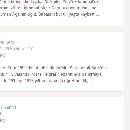
'te İstanbul'da doğdu. 28 Aralık 1912'de İstanbul'da
mını yitirdi. İstanbul Mısır Çarşısı esnafından Hacı
yman Ağa'nın oğlu. Babasını küçük yaşta kaybetti....
er Bedi
 - 15 Haziran 1961
iye
mi Safa 1899'da İstanbul'da doğdu. Şair İsmail Safa'nın
dur. 13 yaşında Posta Telgraf Nezaretinde çalışmaya
adı. 1914 ve 1918 yılları arasında öğretmenlik,...
ık Yemni
 -
iye