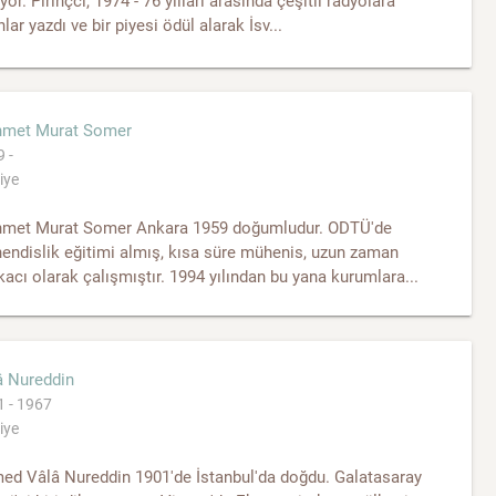
yor. Pirinçci, 1974 - 76 yılları arasında çeşitli radyolara
lar yazdı ve bir piyesi ödül alarak İsv...
met Murat Somer
 -
iye
met Murat Somer Ankara 1959 doğumludur. ODTÜ'de
endislik eğitimi almış, kısa süre mühenis, uzun zaman
acı olarak çalışmıştır. 1994 yılından bu yana kurumlara...
â Nureddin
 - 1967
iye
ed Vâlâ Nureddin 1901'de İstanbul'da doğdu. Galatasaray