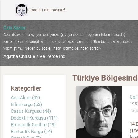
ccccci Geceleri okumayınız!..
Özlü Sözler
Geçmişteki bir olayı yeniden yaşadığı veya eski bir heyecanı tekrar hissettiği
zaman hayretle karışık ani bir sızı duymayan var mıdır? ‘Ben bunu daha önce de
yapmıştım…’ Neden bu sözler insanı daima derinden sarsar?
Agatha Christie / Ve Perde İndi
Türkiye Bölgesind
Kategoriler
Celi
Ana Akım (42)
1952
Bilimkurgu (53)
Türk
Casus Kurgusu (44)
Dedektif Kurgusu (111)
14 E
Romantik Gerilim (19)
(196
Fantastik Kurgu (14)
İngi