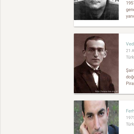
195
genç
yarı
Ved
21 A
Türk
Şair
doğd
Pira
Fer
1975
Türk