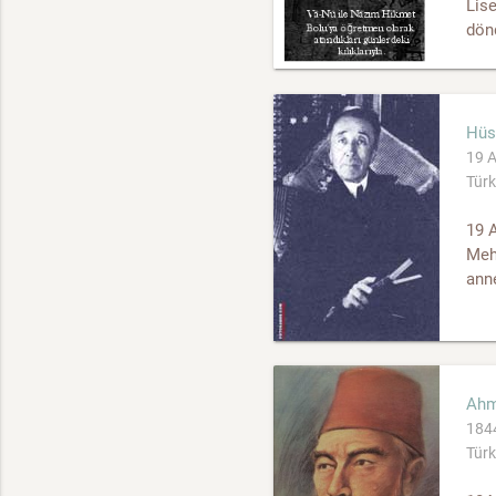
Lise
dönd
Hüs
19 A
Türk
19 A
Meh
anne
Ahm
1844
Türk