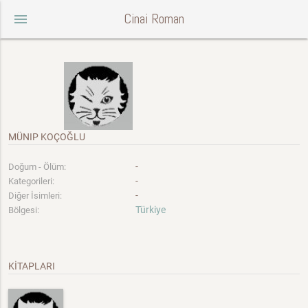
Cinai Roman
menu
MÜNIP KOÇOĞLU
-
Doğum - Ölüm:
-
Kategorileri:
-
Diğer İsimleri:
Türkiye
Bölgesi:
KİTAPLARI