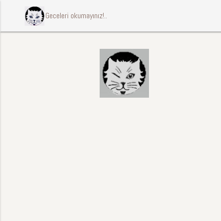
ccccci Geceleri okumayınız!..