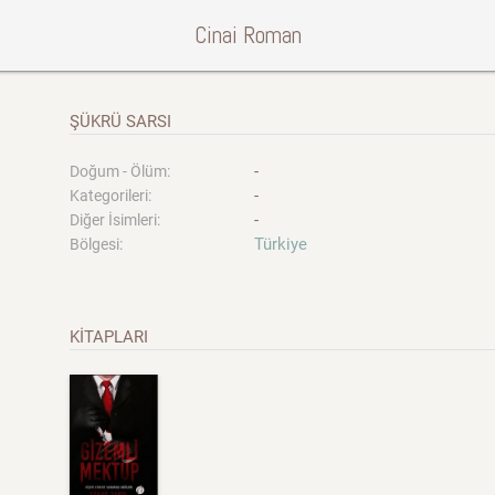
Cinai Roman
ŞÜKRÜ SARSI
-
Doğum - Ölüm:
-
Kategorileri:
-
Diğer İsimleri:
Türkiye
Bölgesi:
KİTAPLARI