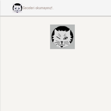
ccccci Geceleri okumayınız!..