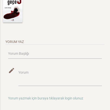
YORUM YAZ
Yorum Başlığı
mode_edit
Yorum
Yorum yazmak için buraya tıklayarak login olunuz