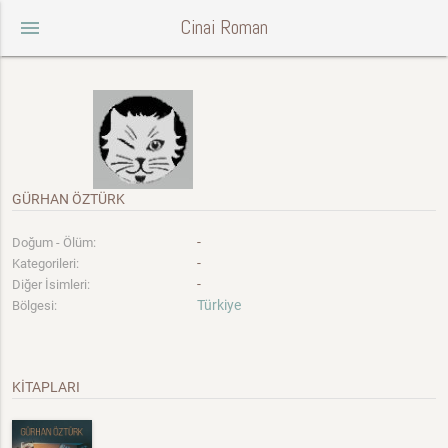
Cinai Roman
menu
GÜRHAN ÖZTÜRK
-
Doğum - Ölüm:
-
Kategorileri:
-
Diğer İsimleri:
Türkiye
Bölgesi:
KİTAPLARI