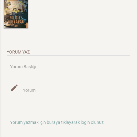
YORUM YAZ
Yorum Başlığı
mode_edit
Yorum
Yorum yazmak için buraya tıklayarak login olunuz