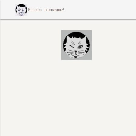
ccccci Geceleri okumayınız!..