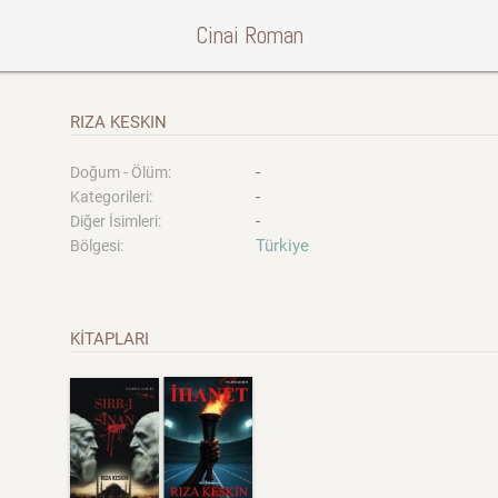
Cinai Roman
RIZA KESKIN
-
Doğum - Ölüm:
-
Kategorileri:
-
Diğer İsimleri:
Türkiye
Bölgesi:
KİTAPLARI