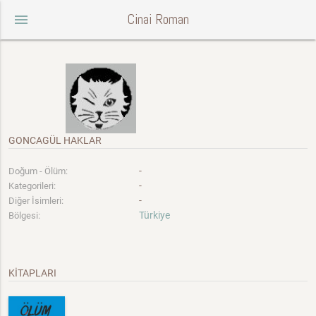
Cinai Roman
menu
GONCAGÜL HAKLAR
-
Doğum - Ölüm:
-
Kategorileri:
-
Diğer İsimleri:
Türkiye
Bölgesi:
KİTAPLARI