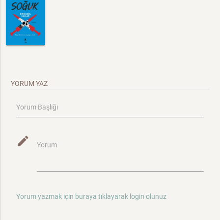
YORUM YAZ
Yorum Başlığı
mode_edit
Yorum
Yorum yazmak için buraya tıklayarak login olunuz