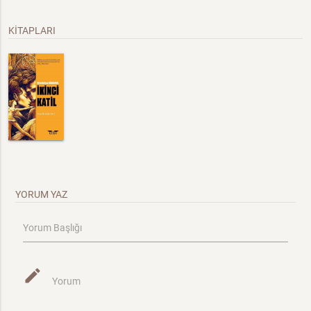
KİTAPLARI
YORUM YAZ
Yorum Başlığı
mode_edit
Yorum