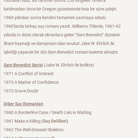
muhabiri oldu. Bu tarihten sonra, Los Angeles Times'a
katılmadan önce bir Oregon gazetesinde kısa bir süre çalıştı.
1960 yılından sonra kendini tamamen yazmaya adadı.
1960'larda birkaç suç romanı yazdı. Williams 70lerde, 1961-62
yılında tv dizisi olarak ekranlara gelen "Sam Benedict" dizisinin
ilham kaynağı ve danışmanı olan avukat Jake W. Ehrlich ile
işbirliği yaparak bir dizi Sam Benedict romanı kaleme almıştır.
Sam Benedict Serisi
(Jake W. Ehrlich ile birlikte)
1971 A Conflict of Interest
1973 A Matter of Confidence
1973 Grave Doubt
Diğer Suç Romanları
1960 A Borderline Case / Death Lies in Waiting
1961 Make a Killing
(Suç Delilleri)
1962 The Well-dressed Skeleton