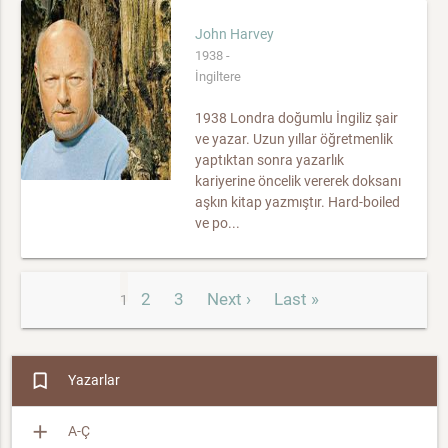
John Harvey
1938 -
İngiltere
1938 Londra doğumlu İngiliz şair
ve yazar. Uzun yıllar öğretmenlik
yaptıktan sonra yazarlık
kariyerine öncelik vererek doksanı
aşkın kitap yazmıştır. Hard-boiled
ve po...
2
3
Next ›
Last »
1
bookmark_border
Yazarlar
add
A-Ç