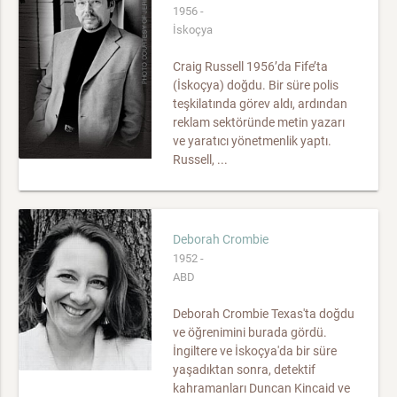
1956 -
İskoçya
Craig Russell 1956’da Fife’ta
(İskoçya) doğdu. Bir süre polis
teşkilatında görev aldı, ardından
reklam sektöründe metin yazarı
ve yaratıcı yönetmenlik yaptı.
Russell, ...
Deborah Crombie
1952 -
ABD
Deborah Crombie Texas'ta doğdu
ve öğrenimini burada gördü.
İngiltere ve İskoçya'da bir süre
yaşadıktan sonra, detektif
kahramanları Duncan Kincaid ve