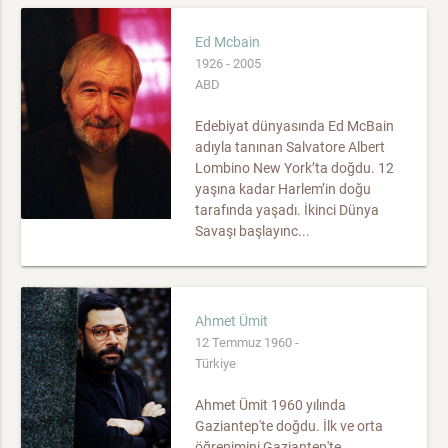
Ed Mcbain
1926 - 2005
ABD
Edebiyat dünyasında Ed McBain
adıyla tanınan Salvatore Albert
Lombino New York’ta doğdu. 12
yaşına kadar Harlem’in doğu
tarafında yaşadı. İkinci Dünya
Savaşı başlayınc...
Ahmet Ümit
12 Temmuz 1960 -
Türkiye
Ahmet Ümit 1960 yılında
Gaziantep'te doğdu. İlk ve orta
öğrenimini Gaziantep'te