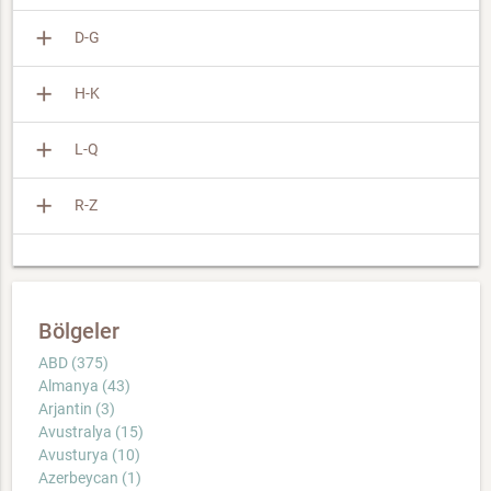
add
D-G
add
H-K
add
L-Q
add
R-Z
Bölgeler
ABD (375)
Almanya (43)
Arjantin (3)
Avustralya (15)
Avusturya (10)
Azerbeycan (1)