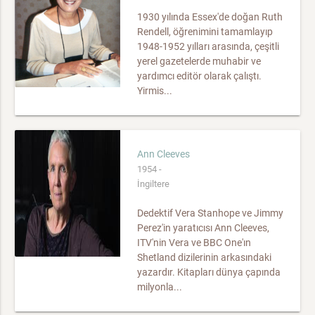
1930 yılında Essex'de doğan Ruth
Rendell, öğrenimini tamamlayıp
1948-1952 yılları arasında, çeşitli
yerel gazetelerde muhabir ve
yardımcı editör olarak çalıştı.
Yirmis...
Ann Cleeves
1954 -
İngiltere
Dedektif Vera Stanhope ve Jimmy
Perez'in yaratıcısı Ann Cleeves,
ITV'nin Vera ve BBC One'ın
Shetland dizilerinin arkasındaki
yazardır. Kitapları dünya çapında
milyonla...