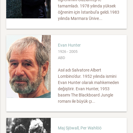
tamamladı. 1978 yılında yüksek
öğrenim için İstanbul'a geldi.1983
yılında Marmara Ünive...
Evan Hunter
1926 - 2005
ABD
Asıl adı Salvatore Albert
Lombino'dur. 1952 yılında ismini
Evan Hunter olarak mahkemeden
değiştirir. Evan Hunter, 1953
basımı The Blackboard Jungle
romanı ile büyük çı...
Maj Sjöwall, Per Wahlöö