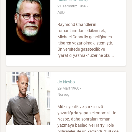
21 Temmuz 1956 -
ABD
Raymond Chandler'in
romanlarından etkilenerek,
Michael Connelly gençliğinden
itibaren yazar olmak istemiştir.
Üniversitede gazetecilik ve
"yaratıcı yazmak" üzerine oku...
Jo Nesbo
29 Mart 1960 -
Norveç
Müzisyenlik ve şarkı sözü
yazarlığı da yapan ekonomist Jo
Nesbø, daha sonraları roman
yazmaya başladı ve Harry Hole
polisiyeleri ile ün kazandı. 1997'de