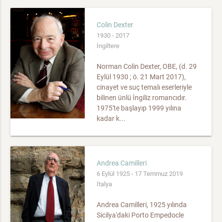
Colin Dexter
1930 - 2017
İngiltere
Norman Colin Dexter, OBE, (d. 29
Eylül 1930 ; ö. 21 Mart 2017),
cinayet ve suç temalı eserleriyle
bilinen ünlü İngiliz romancıdır.
1975'te başlayıp 1999 yılına
kadar k...
Andrea Camilleri
6 Eylül 1925 - 17 Temmuz 2019
İtalya
Andrea Camilleri, 1925 yılında
Sicilya'daki Porto Empedocle