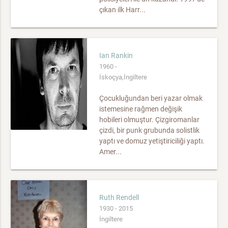
çıkan ilk Harr...
Ian Rankin
1960 -
İskoçya,İngiltere
Çocukluğundan beri yazar olmak
istemesine rağmen değişik
hobileri olmuştur. Çizgiromanlar
çizdi, bir punk grubunda solistlik
yaptı ve domuz yetiştiriciliği yaptı.
Amer...
Ruth Rendell
1930 - 2015
İngiltere