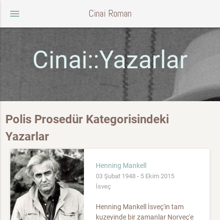
Cinai Roman
menu
Cinai::Yazarlar
Polis Prosedür Kategorisindeki
Yazarlar
Henning Mankell
03 Şubat 1948 - 5 Ekim 2015
İsveç
Henning Mankell İsveç'in tam
kuzeyinde bir zamanlar Norveç'e