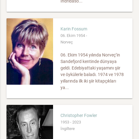
Indridaso...
Karin Fossum
06. Ekim 1954 -
Norveç
06. Ekim 1954 yılında Norveç’in
Sandefjord kentinde dünyaya
geldi. Edebiyattaki yaşamını şiir
ve öykülerle baladı. 1974 ve 1978
yıllarında ilk iki şiir kitapçıkları
ya...
Christopher Fowler
1953 - 2023
İngiltere