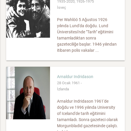
1935-2020, 1926-1975
İsveç
Per Wahlöö 5 Ağustos 1926
yılında Lund'da doğdu. Lund
Üniversitesi'nde "Tarih" eğitimini
tamamladıktan sonra
gazeteciliğe başlar. 1946 yılından
itibaren polis vakalar ...
Arnaldur Indridason
28 Ocak 1961 -
İzlanda
Arnaldur Indridason 1961'de
doğdu ve 1996 yılında University
of Iceland'de tarih eğitimini
tamamladı. Sonra gazeteci olarak
Morgunbladid gazetesinde çalıştı.