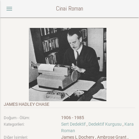
Cinai Roman
menu
JAMES HADLEY CHASE
1906 - 1985
Doğum - Ölüm:
Sert Dedektif
,
Dedektif Kurgusu
,
Kara
Kategorileri:
Roman
James L Dochery , Ambrose Grant ,
Diğer İsimleri: