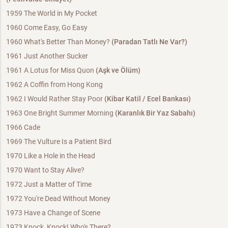
1959 The World in My Pocket
1960 Come Easy, Go Easy
1960 What's Better Than Money?
(Paradan Tatlı Ne Var?)
1961 Just Another Sucker
1961 A Lotus for Miss Quon
(Aşk ve Ölüm)
1962 A Coffin from Hong Kong
1962 I Would Rather Stay Poor
(Kibar Katil / Ecel Bankası)
1963 One Bright Summer Morning
(Karanlık Bir Yaz Sabahı)
1966 Cade
1969 The Vulture Is a Patient Bird
1970 Like a Hole in the Head
1970 Want to Stay Alive?
1972 Just a Matter of Time
1972 You're Dead Without Money
1973 Have a Change of Scene
1973 Knock, Knock! Who's There?