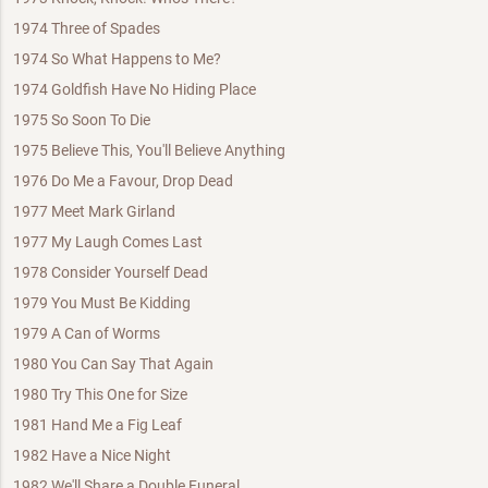
1974 Three of Spades
1974 So What Happens to Me?
1974 Goldfish Have No Hiding Place
1975 So Soon To Die
1975 Believe This, You'll Believe Anything
1976 Do Me a Favour, Drop Dead
1977 Meet Mark Girland
1977 My Laugh Comes Last
1978 Consider Yourself Dead
1979 You Must Be Kidding
1979 A Can of Worms
1980 You Can Say That Again
1980 Try This One for Size
1981 Hand Me a Fig Leaf
1982 Have a Nice Night
1982 We'll Share a Double Funeral