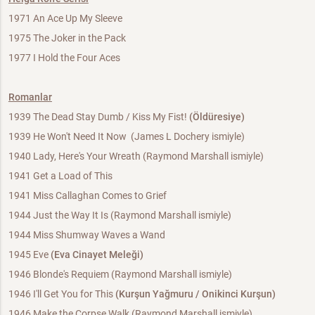
1971 An Ace Up My Sleeve
1975 The Joker in the Pack
1977 I Hold the Four Aces
Romanlar
1939 The Dead Stay Dumb / Kiss My Fist!
(Öldüresiye)
1939 He Won't Need It Now (James L Dochery ismiyle)
1940 Lady, Here's Your Wreath (Raymond Marshall ismiyle)
1941 Get a Load of This
1941 Miss Callaghan Comes to Grief
1944 Just the Way It Is (Raymond Marshall ismiyle)
1944 Miss Shumway Waves a Wand
1945 Eve
(Eva Cinayet Meleği)
1946 Blonde's Requiem (Raymond Marshall ismiyle)
1946 I'll Get You for This
(Kurşun Yağmuru / Onikinci Kurşun)
1946 Make the Corpse Walk (Raymond Marshall ismiyle)