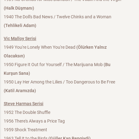
(Halk Düşmanı)
1940 The Doll's Bad News / Twelve Chinks and a Woman
(Tehlikeli Adam)
Vic Malloy Serisi
1949 You're Lonely When You're Dead
(Ölürken Yalnız
Olacaksın)
1950 Figure It Out for Yourself / The Marijuana Mob
(Bu
Kurşun Sana)
1950 Lay Her Among the Lilies / Too Dangerous to Be Free
(Katil Aramızda)
Steve Harmas Serisi
1952 The Double Shuffle
1956 There's Always a Price Tag
1959 Shock Treatment
1963 Tell It to the Birds
(Güller Kan Rengiydi)