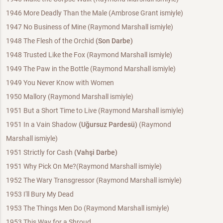
1946 More Deadly Than the Male (Ambrose Grant ismiyle)
1947 No Business of Mine (Raymond Marshall ismiyle)
1948 The Flesh of the Orchid
(Son Darbe)
1948 Trusted Like the Fox (Raymond Marshall ismiyle)
1949 The Paw in the Bottle (Raymond Marshall ismiyle)
1949 You Never Know with Women
1950 Mallory (Raymond Marshall ismiyle)
1951 But a Short Time to Live (Raymond Marshall ismiyle)
1951 In a Vain Shadow
(Uğursuz Pardesü)
(Raymond
Marshall ismiyle)
1951 Strictly for Cash
(Vahşi Darbe)
1951 Why Pick On Me?(Raymond Marshall ismiyle)
1952 The Wary Transgressor (Raymond Marshall ismiyle)
1953 I'll Bury My Dead
1953 The Things Men Do (Raymond Marshall ismiyle)
1953 This Way for a Shroud