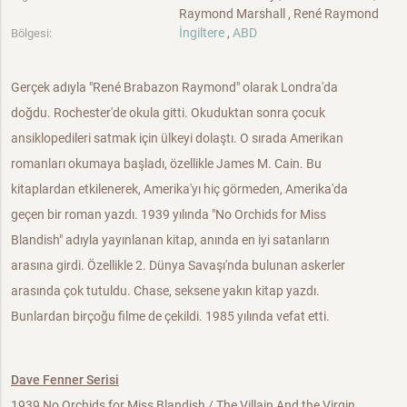
Raymond Marshall , René Raymond
İngiltere
,
ABD
Bölgesi:
Gerçek adıyla "René Brabazon Raymond" olarak Londra'da
doğdu. Rochester'de okula gitti. Okuduktan sonra çocuk
ansiklopedileri satmak için ülkeyi dolaştı. O sırada Amerikan
romanları okumaya başladı, özellikle James M. Cain. Bu
kitaplardan etkilenerek, Amerika'yı hiç görmeden, Amerika'da
geçen bir roman yazdı. 1939 yılında "No Orchids for Miss
Blandish" adıyla yayınlanan kitap, anında en iyi satanların
arasına girdi. Özellikle 2. Dünya Savaşı'nda bulunan askerler
arasında çok tutuldu. Chase, seksene yakın kitap yazdı.
Bunlardan birçoğu filme de çekildi. 1985 yılında vefat etti.
Dave Fenner Serisi
1939 No Orchids for Miss Blandish / The Villain And the Virgin