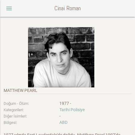
Cinai Roman
menu
MATTHEW PEARL
1977 -
Doğum - Ölüm:
Tarihi Polisiye
Kategorileri:
-
Diğer İsimleri:
ABD
Bölgesi: