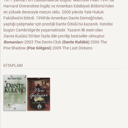
1977 yılında Fort Lauderdale'de doğdu. Matthew Pearl 1997'de
Harvard Üniversitesi İngiliz ve Amerikan Edebiyatı Bölümü'nden
en yüksek dereceyle mezun oldu. 2000 yılında Yale Hukuk
Fakültesi'ni bitirdi. 1998'de Amerikan Dante Derneği'nden,
yaptığı çalışmalar için prestijli Dante Ödülü'nü kazandı. Kendisi
bugün Cambridge'de yaşamaktadır. Yazarın ilk eseri olan
Dante Kulübü
30'dan fazla dile çevrilip bestseller olmuştur.
Romanları:
2003 The Dante Club
(Dante Kulübü)
2006 The
Poe Shadow
(Poe Gölgesi)
2009 The Last Dickens
KİTAPLARI