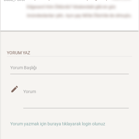
Edgware'i Kim Öldürdü? kitabındaki gibi en göz
önündeolanlar çıktı. Aynı şey Nil'de Ölüm'de de olmuştu.
YORUM YAZ
Yorum Başlığı
mode_edit
Yorum
Yorum yazmak için buraya tıklayarak login olunuz