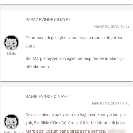
PAPAZ EVINDE CINAYET
March 06, 2010 18:32
Okunmaya değer, güzel ama biraz temposu düşük bir
kitap.
biblio
Sırf Marple teyzemizin eğlenceli tespitleri ve imâları için
bile okunur :)
RAHIP EVINDE CINAYET
January 31, 2011 09:15
Çeviri isimlerine bakıyorumda hiçbirinin konuyla bir ilgisi
yok, özelllikle Ölüm Çığlığı'nın. Güzel bir kitaptır, ilk Miss
Marple'dır. Çözüm bana biraz aşina gelmişti.
Katil Lord
Baba_Poirot