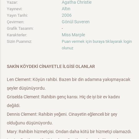
Agatha Christie
Yazar:
Altın
Yayınevi:
2006
Yayın Tarihi:
Gönül Suveren
Çevirmen:
-
Grafik Tasarım:
Miss Marple
Karakterler:
Sizin Puanınız:
Puan vermek için buraya tıklayarak login
olunuz
SAKİN KÖYDEKİ CİNAYETLE İLGİSİ OLANLAR
Len Clement: Köyün rahibi. Bazen bir din adamına yakışmayacak
şeyler düşünüyordu.
Griselda Clement: Rahibin genç karısı. Hiç de iyi bir ev kadını
değildi.
Dennis Clement: Rahibin yeğeni. Cinayetin eğlenceli bir şey
olduğunu düşünüyordu.
Mary: Rahibin hizmetçisi. Ondan daha kötü bir hizmetçi olamazdı.