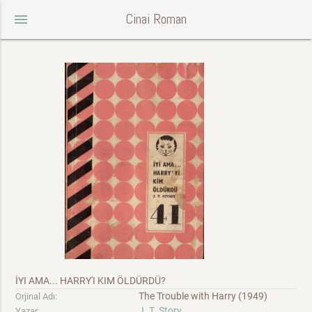
Cinai Roman
menu
İYI AMA... HARRY'I KIM ÖLDÜRDÜ?
The Trouble with Harry (1949)
Orjinal Adı:
J. T. Story
Yazar: