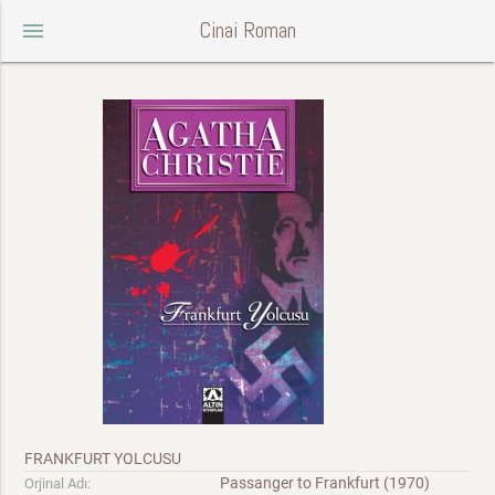
Cinai Roman
menu
FRANKFURT YOLCUSU
Passanger to Frankfurt (1970)
Orjinal Adı: