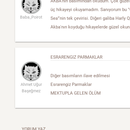
AKBA'nın basımından okudum. Çok güzel b
üç hikayeyi okuyamadım. Sanıyorum bu 
Baba_Poirot
Sea"'nin tek çevirisi. Diğeri galiba Harly 
Akba'nın koyduğu hikayelerde güzel okuna
ESRARENGIZ PARMAKLAR
Diğer basımların ilave edilmesi
Esrarengiz Parmaklar
Ahmet Uğur
Başeğmez
MEKTUPLA GELEN ÖLÜM
YORUM YAZ