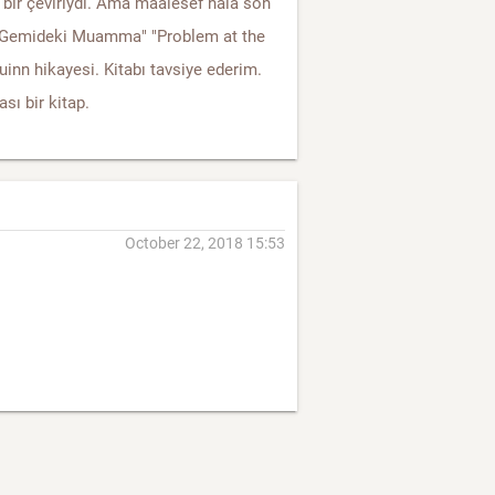
ir çeviriydi. Ama maalesef hala son
"Gemideki Muamma" "Problem at the
Quinn hikayesi. Kitabı tavsiye ederim.
sı bir kitap.
October 22, 2018 15:53