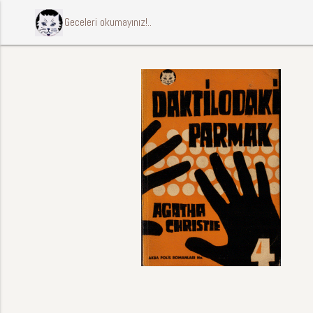
ccccci Geceleri okumayınız!..