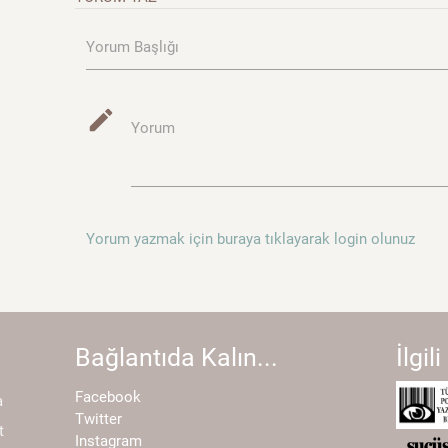
Yorum Başlığı
mode_edit
Yorum
Yorum yazmak için buraya tıklayarak login olunuz
Bağlantıda Kalın...
İlgili
Facebook
a
Twitter
t
Instagram