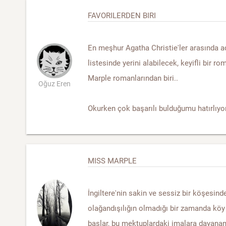
FAVORILERDEN BIRI
En meşhur Agatha Christie'ler arasında ad
listesinde yerini alabilecek, keyifli bir r
Marple romanlarından biri..
Oğuz Eren
Okurken çok başarılı bulduğumu hatırlıyo
MISS MARPLE
İngiltere'nin sakin ve sessiz bir köşesin
olağandışılığın olmadığı bir zamanda köy
başlar, bu mektuplardaki imalara dayanam