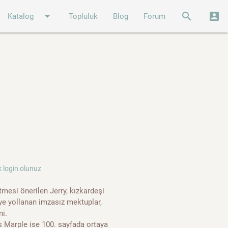
arrow_drop_down
search
account_box
Katalog
Topluluk
Blog
Forum
 login olunuz
tmesi önerilen Jerry, kızkardeşi
iye yollanan imzasız mektuplar,
ni.
ss Marple ise 100. sayfada ortaya