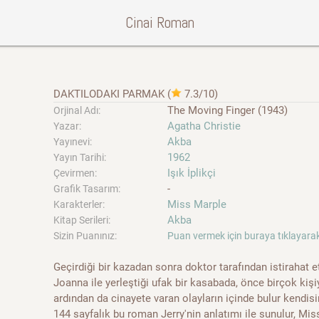
Cinai Roman
DAKTILODAKI PARMAK
(
7.3/10
)
The Moving Finger (1943)
Orjinal Adı:
Agatha Christie
Yazar:
Akba
Yayınevi:
1962
Yayın Tarihi:
Işık İplikçi
Çevirmen:
-
Grafik Tasarım:
Miss Marple
Karakterler:
Akba
Kitap Serileri:
Sizin Puanınız:
Puan vermek için buraya tıklayarak
Geçirdiği bir kazadan sonra doktor tarafından istirahat e
Joanna ile yerleştiği ufak bir kasabada, önce birçok kiş
ardından da cinayete varan olayların içinde bulur kendisi
144 sayfalık bu roman Jerry'nin anlatımı ile sunulur, Mi