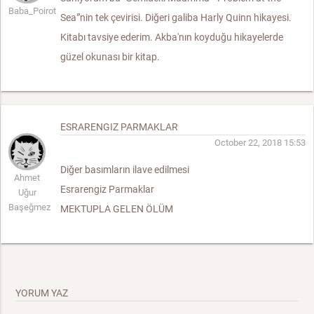
Baba_Poirot
Sea"'nin tek çevirisi. Diğeri galiba Harly Quinn hikayesi.
Kitabı tavsiye ederim. Akba'nın koyduğu hikayelerde
güzel okunası bir kitap.
ESRARENGIZ PARMAKLAR
October 22, 2018 15:53
Diğer basımların ilave edilmesi
Ahmet
Esrarengiz Parmaklar
Uğur
Başeğmez
MEKTUPLA GELEN ÖLÜM
YORUM YAZ