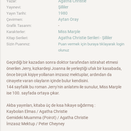
Agatha Christie
Yazar:
Şilliler
Yayınevi:
1980
Yayın Tarihi:
Aytan Oray
Çevirmen:
-
Grafik Tasarım:
Miss Marple
Karakterler:
Agatha Christie Serileri - Şilliler
Kitap Serileri:
Sizin Puanınız:
Puan vermek için buraya tıklayarak login
olunuz
Geçirdiği bir kazadan sonra doktor tarafından istirahat etmesi
önerilen Jerry, kızkardeşi Joanna ile yerleştiği ufak bir kasabada,
önce birçok kişiye yollanan imzasız mektuplar, ardından da
cinayete varan olayların içinde bulur kendisini.
144 sayfalık bu roman Jerry'nin anlatımı ile sunulur, Miss Marple
ise 100. sayfada ortaya çıkar.
Akba yayınları, kitaba üç de kısa hikaye sığdırmış :
Kaybolan Elmas / Agatha Christie
Gemideki Muamma (Poirot) / Agatha Christie
İmzasız Mektup / Peter Cheyney