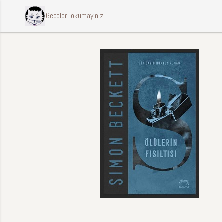
ccccci Geceleri okumayınız!..