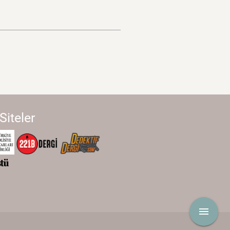
 Siteler
menu