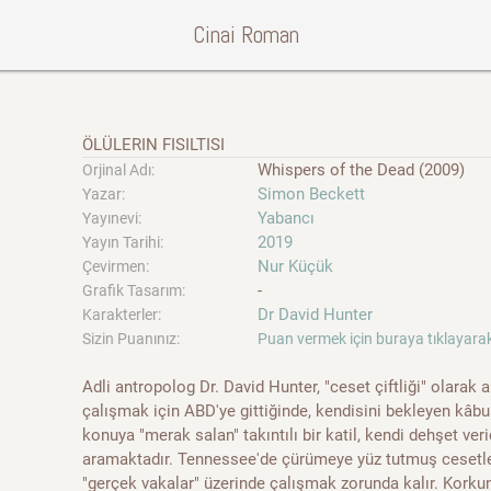
Cinai Roman
ÖLÜLERIN FISILTISI
Whispers of the Dead (2009)
Orjinal Adı:
Simon Beckett
Yazar:
Yabancı
Yayınevi:
2019
Yayın Tarihi:
Nur Küçük
Çevirmen:
-
Grafik Tasarım:
Dr David Hunter
Karakterler:
Sizin Puanınız:
Puan vermek için buraya tıklayarak
Adli antropolog Dr. David Hunter, "ceset çiftliği" olarak
çalışmak için ABD'ye gittiğinde, kendisini bekleyen kâbu
konuya "merak salan" takıntılı bir katil, kendi dehşet ver
aramaktadır. Tennessee'de çürümeye yüz tutmuş cesetler
"gerçek vakalar" üzerinde çalışmak zorunda kalır. Korkunç