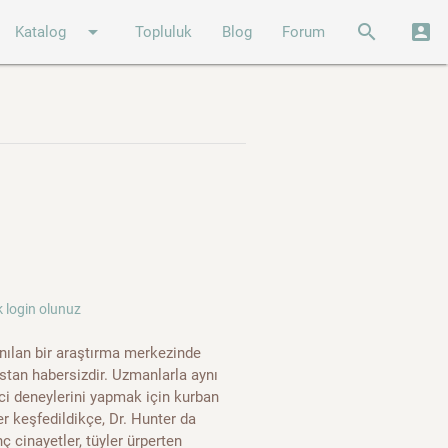
arrow_drop_down
search
account_box
Katalog
Topluluk
Blog
Forum
 login olunuz
 anılan bir araştırma merkezinde
stan habersizdir. Uzmanlarla aynı
ici deneylerini yapmak için kurban
 keşfedildikçe, Dr. Hunter da
 cinayetler, tüyler ürperten