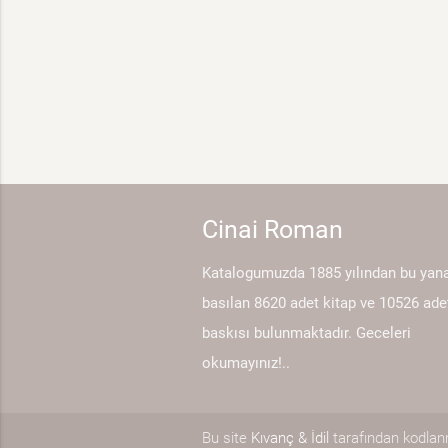
Cinai Roman
Katalogumuzda 1885 yılından bu yan
basılan 8620 adet kitap ve 10526 ade
baskısı bulunmaktadır. Geceleri
okumayınız!..
Bu site
Kıvanç & İdil
tarafından kodlanm