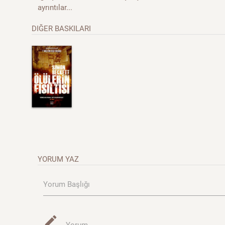
ayrıntılar...
DIĞER BASKILARI
YORUM YAZ
Yorum Başlığı
mode_edit