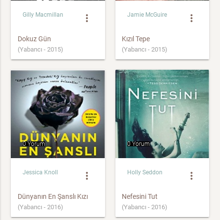
Gilly Macmillan
Jamie McGuire
more_vert
more_vert
Dokuz Gün
Kızıl Tepe
(Yabancı - 2015)
(Yabancı - 2015)
0 Yorum
0 Yorum
Jessica Knoll
Holly Seddon
more_vert
more_vert
Dünyanın En Şanslı Kızı
Nefesini Tut
(Yabancı - 2016)
(Yabancı - 2016)