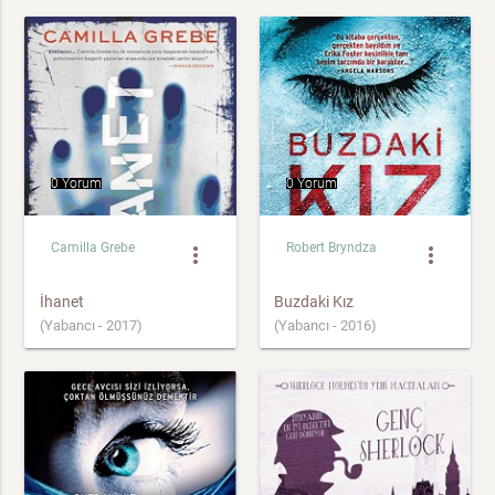
0 Yorum
0 Yorum
Camilla Grebe
Robert Bryndza
more_vert
more_vert
İhanet
Buzdaki Kız
(Yabancı - 2017)
(Yabancı - 2016)