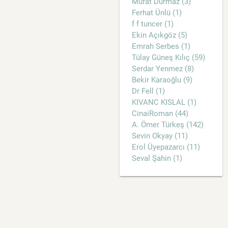
Murat Durmaz (3)
Ferhat Ünlü (1)
f f tuncer (1)
Ekin Açıkgöz (5)
Emrah Serbes (1)
Tülay Güneş Kılıç (59)
Serdar Yenmez (8)
Bekir Karaoğlu (9)
Dr Fell (1)
KIVANC KISLAL (1)
CinaiRoman (44)
A. Ömer Türkeş (142)
Sevin Okyay (11)
Erol Üyepazarcı (11)
Seval Şahin (1)