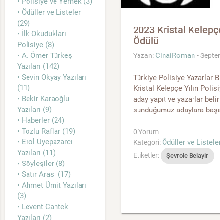
• Polisiye ve Yemek (3)
• Ödüller ve Listeler
(29)
2023 Kristal Kelepç
• İlk Okudukları
Ödülü
Polisiye (8)
• A. Ömer Türkeş
CinaiRoman
Yazan:
- Septe
Yazıları (142)
• Sevin Okyay Yazıları
Türkiye Polisiye Yazarlar Bi
(11)
Kristal Kelepçe Yılın Poli
• Bekir Karaoğlu
aday yapıt ve yazarlar beli
Yazıları (9)
sunduğumuz adaylara başarı
• Haberler (24)
• Tozlu Raflar (19)
0 Yorum
• Erol Üyepazarcı
Ödüller ve Listele
Kategori:
Yazıları (11)
Etiketler:
Şevrole Belayir
• Söyleşiler (8)
• Satır Arası (17)
• Ahmet Ümit Yazıları
(3)
• Levent Cantek
Yazıları (2)