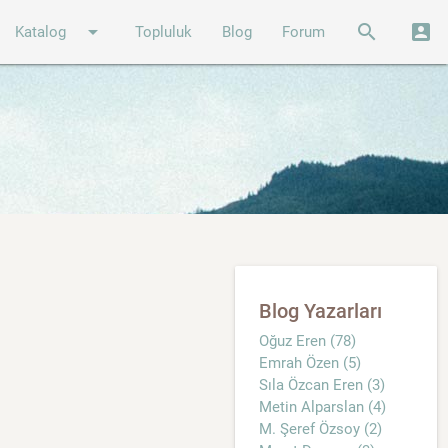
arrow_drop_down
search
account_box
Katalog
Topluluk
Blog
Forum
Blog Yazarları
Oğuz Eren (78)
Emrah Özen (5)
Sıla Özcan Eren (3)
Metin Alparslan (4)
M. Şeref Özsoy (2)