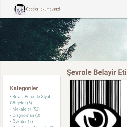
ccccci Geceleri okumayınız!..
Şevrole Belayir Eti
Kategoriler
• Beyaz Perdede Siyah
Gölgeler (6)
• Makaleler (52)
• Çizgiroman (3)
• Öyküler (7)