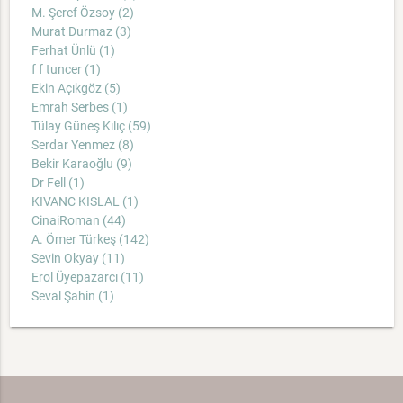
M. Şeref Özsoy (2)
Murat Durmaz (3)
Ferhat Ünlü (1)
f f tuncer (1)
Ekin Açıkgöz (5)
Emrah Serbes (1)
Tülay Güneş Kılıç (59)
Serdar Yenmez (8)
Bekir Karaoğlu (9)
Dr Fell (1)
KIVANC KISLAL (1)
CinaiRoman (44)
A. Ömer Türkeş (142)
Sevin Okyay (11)
Erol Üyepazarcı (11)
Seval Şahin (1)