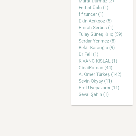
Murat Durmaz (3)
Ferhat Ünlü (1)
f f tuncer (1)
Ekin Açıkgöz (5)
Emrah Serbes (1)
Tülay Güneş Kılıç (59)
Serdar Yenmez (8)
Bekir Karaoğlu (9)
Dr Fell (1)
KIVANC KISLAL (1)
CinaiRoman (44)
A. Ömer Türkeş (142)
Sevin Okyay (11)
Erol Üyepazarcı (11)
Seval Şahin (1)