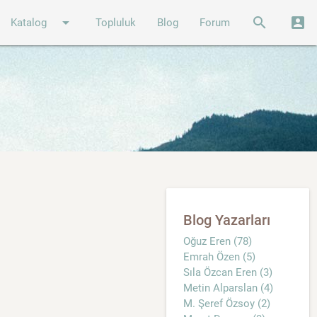
arrow_drop_down
search
account_box
Katalog
Topluluk
Blog
Forum
Blog Yazarları
Oğuz Eren (78)
Emrah Özen (5)
Sıla Özcan Eren (3)
Metin Alparslan (4)
M. Şeref Özsoy (2)