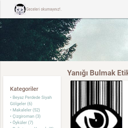
ccccci Geceleri okumayınız!..
Yanığı Bulmak Etik
Kategoriler
• Beyaz Perdede Siyah
Gölgeler (6)
• Makaleler (52)
• Çizgiroman (3)
• Öyküler (7)