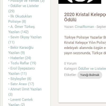
• Polisiye ve Yemek (3)
• Ödüller ve Listeler
(29)
2020 Kristal Kelepç
• İlk Okudukları
Ödülü
Polisiye (8)
• A. Ömer Türkeş
CinaiRoman
Yazan:
- Septe
Yazıları (142)
• Sevin Okyay Yazıları
Türkiye Polisiye Yazarlar Bi
(11)
Kristal Kelepçe Yılın Poli
• Bekir Karaoğlu
edebiyatı alanında özgün e
Yazıları (9)
yayın sezonunda, Türkçe dil
• Haberler (24)
• Tozlu Raflar (19)
0 Yorum
• Erol Üyepazarcı
Ödüller ve Listele
Kategori:
Yazıları (11)
Etiketler:
Yanığı Bulmak
• Söyleşiler (8)
• Satır Arası (17)
• Ahmet Ümit Yazıları
(3)
• Levent Cantek
Yazıları (2)