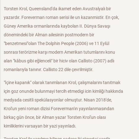
Torsten Krol, Queensland'da ikamet eden Avustralyalı bir
yazardır. Foreverman roman serisi ile un kazanmistir. En çok,
Güney Amerika ormanlarında kaybolan II. Dünya Savaşı
dönemindeki bir Alman ailesinin postmodern bir
"benzetmesi"olan The Dolphin People (2006) ve 11 Eylül
sonrası terörizme karşı modern Amerikan tutumlarını konu
alan "kâbus gibi eğlenceli" bir hiciv olan Callisto (2007) adlı
romanlarıyla tanınır. Callisto 22 dile çevrilmiştir.
"İçine kapanık" olarak tanımlanan Krol, çalışmalarını tanıtmak
için goz onunde bulunmayi tercih etmedigi icin kimliği hakkında
medyada cesitli spekülasyonlar olmuştur. Nisan 2018'de,
Krol'un yeni roman dizisi Foreverman'ın yayınlanmasından
birkaç gün önce, bir Alman yazar Torsten Krol'un olası
kimliklerini varsayan bir yazi yayınladı.