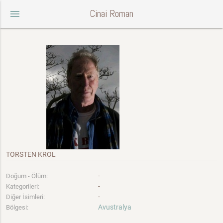
Cinai Roman
menu
TORSTEN KROL
-
Doğum - Ölüm:
-
Kategorileri:
-
Diğer İsimleri:
Avustralya
Bölgesi: