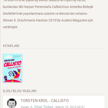
Torsten Krol ile yapılmış bilinen sadece iki röportaj vardir,
bunlardan ilki Harper Perennial'a Callisto'nun Amerika Birleşik
Devletleri'nde yayınlanması uzerine ve ikincisi ise romancı
Steven S. Drachman'a Haziran 2019'da Audere Magazine için
verilmiştir.
KİTAPLARI
İLGİLİ BLOG YAZILARI
TORSTEN KROL - CALLISTO
A. Ömer Türkeş
Yazan:
- March 10, 2012 00:31