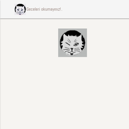
ccccci Geceleri okumayınız!..