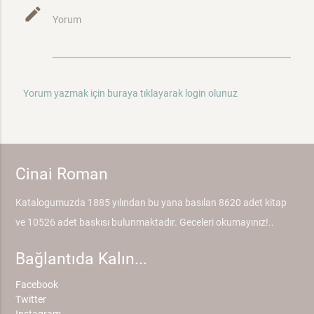
mode_edit
Yorum
Yorum yazmak için buraya tıklayarak login olunuz
Cinai Roman
Katalogumuzda 1885 yılından bu yana basılan 8620 adet kitap
ve 10526 adet baskısı bulunmaktadır. Geceleri okumayınız!..
Bağlantıda Kalın...
Facebook
Twitter
Instagram