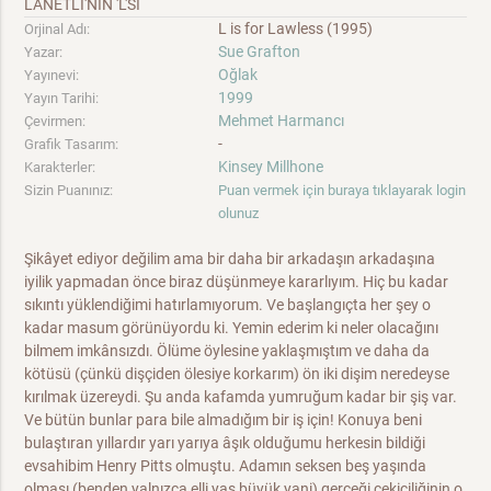
LANETLI'NIN 'L'SI
L is for Lawless (1995)
Orjinal Adı:
Sue Grafton
Yazar:
Oğlak
Yayınevi:
1999
Yayın Tarihi:
Mehmet Harmancı
Çevirmen:
-
Grafik Tasarım:
Kinsey Millhone
Karakterler:
Sizin Puanınız:
Puan vermek için buraya tıklayarak login
olunuz
Şikâyet ediyor değilim ama bir daha bir arkadaşın arkadaşına
iyilik yapmadan önce biraz düşünmeye kararlıyım. Hiç bu kadar
sıkıntı yüklendiğimi hatırlamıyorum. Ve başlangıçta her şey o
kadar masum görünüyordu ki. Yemin ederim ki neler olacağını
bilmem imkânsızdı. Ölüme öylesine yaklaşmıştım ve daha da
kötüsü (çünkü dişçiden ölesiye korkarım) ön iki dişim neredeyse
kırılmak üzereydi. Şu anda kafamda yumruğum kadar bir şiş var.
Ve bütün bunlar para bile almadığım bir iş için! Konuya beni
bulaştıran yıllardır yarı yarıya âşık olduğumu herkesin bildiği
evsahibim Henry Pitts olmuştu. Adamın seksen beş yaşında
olması (benden yalnızca elli yaş büyük yani) gerçeği çekiciliğinin o