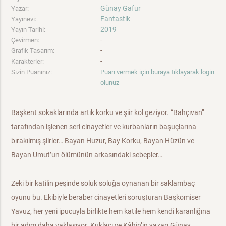
Günay Gafur
Yazar:
Fantastik
Yayınevi:
2019
Yayın Tarihi:
-
Çevirmen:
-
Grafik Tasarım:
-
Karakterler:
Sizin Puanınız:
Puan vermek için buraya tıklayarak login
olunuz
Başkent sokaklarında artık korku ve şiir kol geziyor. “Bahçıvan’’
tarafından işlenen seri cinayetler ve kurbanların başuçlarına
bırakılmış şiirler… Bayan Huzur, Bay Korku, Bayan Hüzün ve
Bayan Umut’un ölümünün arkasındaki sebepler…
Zeki bir katilin peşinde soluk soluğa oynanan bir saklambaç
oyunu bu. Ekibiyle beraber cinayetleri soruşturan Başkomiser
Yavuz, her yeni ipucuyla birlikte hem katile hem kendi karanlığına
bir adım daha yaklaşıyor. Kuklacı ve Kâhin’in yazarı Günay