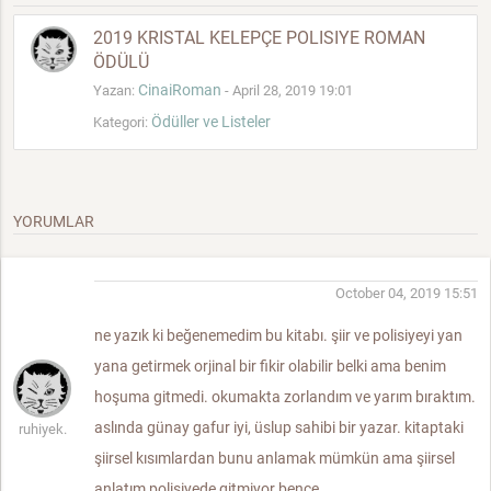
2019 KRISTAL KELEPÇE POLISIYE ROMAN
ÖDÜLÜ
CinaiRoman
Yazan:
- April 28, 2019 19:01
Ödüller ve Listeler
Kategori:
YORUMLAR
October 04, 2019 15:51
ne yazık ki beğenemedim bu kitabı. şiir ve polisiyeyi yan
yana getirmek orjinal bir fikir olabilir belki ama benim
hoşuma gitmedi. okumakta zorlandım ve yarım bıraktım.
aslında günay gafur iyi, üslup sahibi bir yazar. kitaptaki
ruhiyek.
şiirsel kısımlardan bunu anlamak mümkün ama şiirsel
anlatım polisiyede gitmiyor bence.