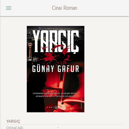
Cinai Roman
menu
YARGIÇ
-
Orjinal Adı: