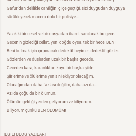
Gafur’dan delilikle caniliğin iç içe geçtiği, sizi duygudan duyguya
sürükleyecek macera dolu bir polisiye…
Yazık ki bir ceset ve bir dosyadan ibaret sanılacak bu gece.
Gecenin gizlediği cellat, yeni doğdu oysa, tek bir hece: BEN!
Beni bulmak için çırpınacak dedektif beyinler, dedektif gözler.
Gözlerden ve düşlerden uzak bir başka gecede,
Geceden kara, karanlıktan koyu bir başka şiirle
Şiirlerime ve ölülerime yenisini ekliyor olacağım.
Olacağımdan daha fazlası değilim, daha azı da…
Azı da çoğu da bir ölümün.
Ölümün geldiği yerden geliyorum ve biliyorum.
Biliyorum çünkü BEN ÖLÜMÜM!
İLGİLİ BLOG YAZILARI