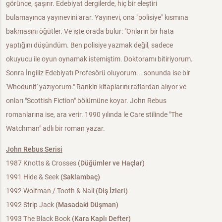
görünce, şaşırır. Edebiyat dergilerde, hiç bir eleştiri
bulamayınca yayınevini arar. Yayınevi, ona "polisiye" kısmına
bakmasını öğütler. Ve işte orada bulur: "Onların bir hata
yaptığını düşündüm. Ben polisiye yazmak değil, sadece
okuyucu ile oyun oynamak istemiştim. Doktoramı bitiriyorum.
Sonra İngiliz Edebiyatı Profesörü oluyorum... sonunda ise bir
'Whodunit' yazıyorum." Rankin kitaplarını raflardan alıyor ve
onları "Scottish Fiction" bölümüne koyar. John Rebus
romanlarına ise, ara verir. 1990 yılında le Care stilinde "The
Watchman" adlı bir roman yazar.
John Rebus Serisi
1987 Knotts & Crosses
(Düğümler ve Haçlar)
1991 Hide & Seek
(Saklambaç)
1992 Wolfman / Tooth & Nail
(Diş İzleri)
1992 Strip Jack
(Masadaki Düşman)
1993 The Black Book
(Kara Kaplı Defter)