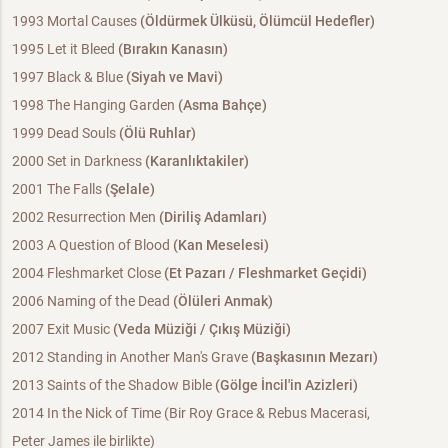
1993 Mortal Causes
(Öldürmek Ülküsü, Ölümcül Hedefler)
1995 Let it Bleed
(Bırakın Kanasın)
1997 Black & Blue
(Siyah ve Mavi)
1998 The Hanging Garden
(Asma Bahçe)
1999 Dead Souls
(Ölü Ruhlar)
2000 Set in Darkness
(Karanlıktakiler)
2001 The Falls
(Şelale)
2002 Resurrection Men
(Diriliş Adamları)
2003 A Question of Blood
(Kan Meselesi)
2004 Fleshmarket Close
(Et Pazarı /
Fleshmarket Geçidi
)
2006 Naming of the Dead
(Ölüleri Anmak)
2007 Exit Music
(Veda Müziği /
Çıkış Müziği)
2012 Standing in Another Man's Grave
(Başkasının Mezarı)
2013 Saints of the Shadow Bible
(Gölge İncil'in Azizleri)
2014 In the Nick of Time (Bir Roy Grace & Rebus Macerasi,
Peter James ile birlikte)