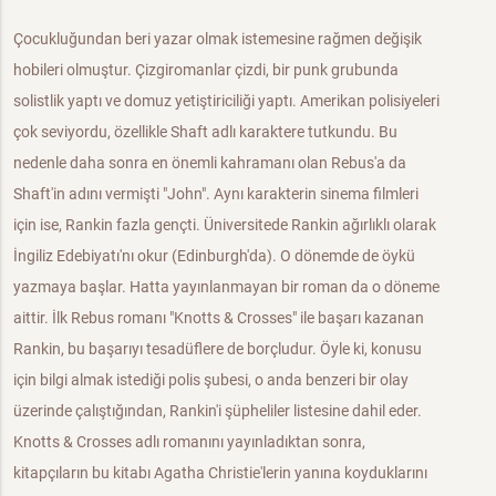
Çocukluğundan beri yazar olmak istemesine rağmen değişik
hobileri olmuştur. Çizgiromanlar çizdi, bir punk grubunda
solistlik yaptı ve domuz yetiştiriciliği yaptı. Amerikan polisiyeleri
çok seviyordu, özellikle Shaft adlı karaktere tutkundu. Bu
nedenle daha sonra en önemli kahramanı olan Rebus'a da
Shaft'in adını vermişti "John". Aynı karakterin sinema filmleri
için ise, Rankin fazla gençti. Üniversitede Rankin ağırlıklı olarak
İngiliz Edebiyatı'nı okur (Edinburgh'da). O dönemde de öykü
yazmaya başlar. Hatta yayınlanmayan bir roman da o döneme
aittir. İlk Rebus romanı "Knotts & Crosses" ile başarı kazanan
Rankin, bu başarıyı tesadüflere de borçludur. Öyle ki, konusu
için bilgi almak istediği polis şubesi, o anda benzeri bir olay
üzerinde çalıştığından, Rankin'i şüpheliler listesine dahil eder.
Knotts & Crosses adlı romanını yayınladıktan sonra,
kitapçıların bu kitabı Agatha Christie'lerin yanına koyduklarını