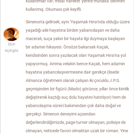
kullanımlar var; misal 'hareket' yerine mutlaka 'devinim'
kullanmış. Okuması çok keyifli.
Simenon'a gelirsek; aynı 'Yaşamak Hırsı'nda olduğu üzere
yaşadığı aile hayatına birden yabancılaşan ve daha
maceralı, suça yakın bir hayata ilgi duymaya başlayan
Ekin
bir adamın hikayesi. Önsöze bakarsak Kaçak,
Açıkgöz
kendisinden sonra yazılacak olan Yaşamak Hırsı'na yol
yapıyormuş. Amma velakin bence Kaçak, hem adamın
hayatına yabancılaşıvermesine dair gerekçe (lisede
Almanca öğretmeni olarak çalışan iki çocuklu J.P.G.
geçmişinden bir figürü (Mado) görünce, yıllar önce kimlik
değiştirerek kaçtığı suç dolu hayatını hatırlıyor) hem de
yabancılaşma süreci bakımından çok daha doğal ve
gerçekçi. Simenon deneyimi açısından
değerlendirdiğimizde, page-turner olmayan, polisiye de
olmayan, neticede favori olmaktan uzak bir roman. Yine