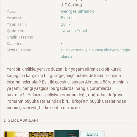
J.P.G. (İng)
Georges Simenon
Yazar:
Everest
Yayınevi:
2017
Yayın Tarihi:
Tahasin Yücel
Çevirmen:
-
Grafik Tasarım:
-
Karakterler:
Sizin Puanınız:
Puan vermek için buraya tıklayarak login
olunuz
Yeni bir kimlikle, yeni ve düzenli bir yaşam süren eski bir kürek
kaçağının karşısına bir gün 'geçmişi', üstelik de kadın kılığında
çıkarsa neler olur? Evli, iki çocuklu, saygın Almanca öğretmeninin
yaşamı, hangi yazgısal burgaçlarda, hangi uçurumlarda
savrulur?.. Yalnızca 'polisiye roman'ın değil, doğrudan doğruya
'roman'ın büyük ustalarından biri, Türkçe'nin büyük ustalarından
birinin çevirisiyle, bir kez daha dilimizde.
DIĞER BASKILARI