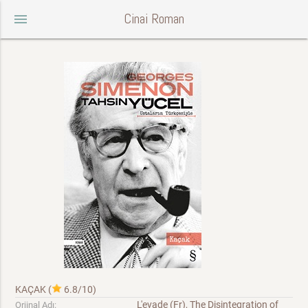
Cinai Roman
menu
KAÇAK
(
6.8/10
)
L'evade (Fr), The Disintegration of
Orjinal Adı: