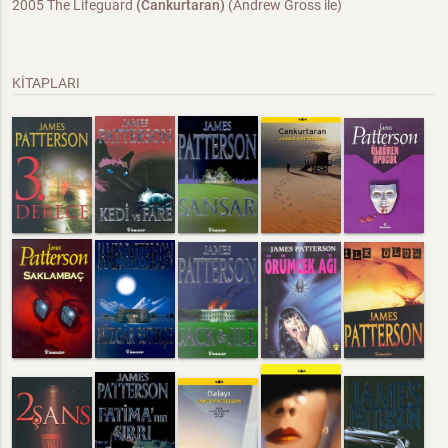
2005 The Lifeguard
(Cankurtaran)
(Andrew Gross ile)
KİTAPLARI