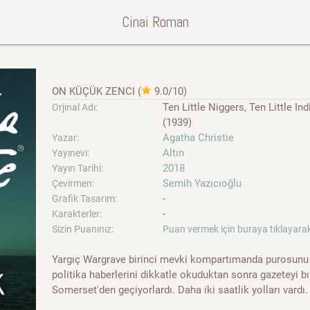
Cinai Roman
ON KÜÇÜK ZENCI
(
9.0/10
)
Ten Little Niggers, Ten Little 
Orjinal Adı:
(1939)
Agatha Christie
Yazar:
Altın
Yayınevi:
2018
Yayın Tarihi:
Semih Yazıcıoğlu
Çevirmen:
-
Grafik Tasarım:
-
Karakterler:
Sizin Puanınız:
Puan vermek için buraya tıklayarak
Yargıç Wargrave birinci mevki kompartımanda purosunu 
politika haberlerini dikkatle okuduktan sonra gazeteyi b
Somerset'den geçiyorlardı. Daha iki saatlik yolları vardı. 