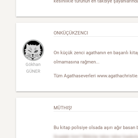
kesinlikle türünün en takdiye şayanlarınd
ONKÜÇÜKZENCI
On küçük zenci agathanın en başarılı kitap
olmamasına rağmen...
Gökhan
GÜNER
Tüm Agathaseverleri www.agathachristie.
MÜTHIŞ!
Bu kitap polisiye olsada aşırı ağır basan 
Sıradaki kim? Biblolar teker teker kayboluy