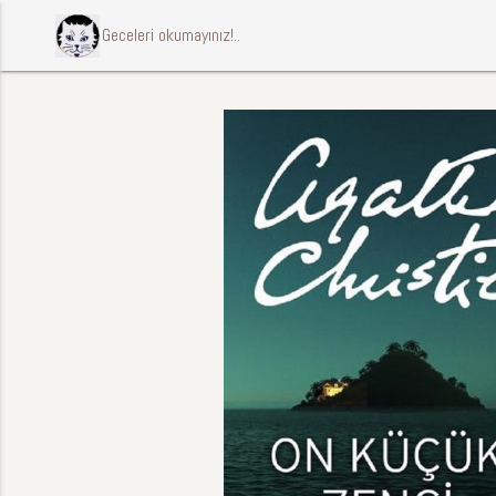
ccccci Geceleri okumayınız!..