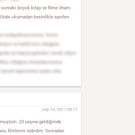
 sonraki birçok kitap ve filme ilham
(Kitabı okumadan kesinlikle spoilerı
çin endişeleniyorsunuz. Sonra
eniyor ve katilin kim olduğunu
ında ise başına gelenleri merak ediyor
 diken olduğunu hissediyorsunuz.
un cesedi ürpermeme neden oldu.
July 14, 2011 09:17
umuştum. 23 yaşına geldiğimde
unu, filmlerini indirdim. Sonradan