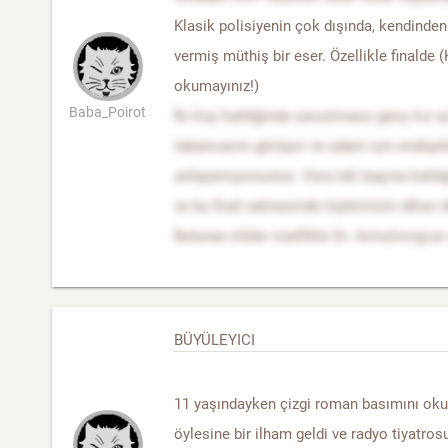
Klasik polisiyenin çok dışında, kendinden
vermiş müthiş bir eser. Özellikle finalde 
okumayınız!)
Baba_Poirot
İki kişi kaldığında savunmasız genç kız i
tabancasını görüyor ve adam için endişel
anlayamıyorsunuz. Vera tek başına kaldığ
ve bu final sahnesinde tüylerinizin diken
Bulunan ölüler özellikle Dr. Armstrong'
BÜYÜLEYICI
11 yaşındayken çizgi roman basımını ok
öylesine bir ilham geldi ve radyo tiyatros