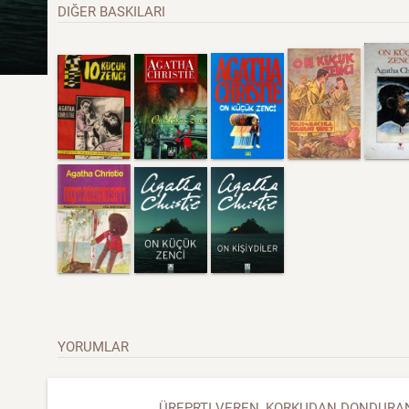
DIĞER BASKILARI
YORUMLAR
ÜREPRTI VEREN, KORKUDAN DONDURAN 