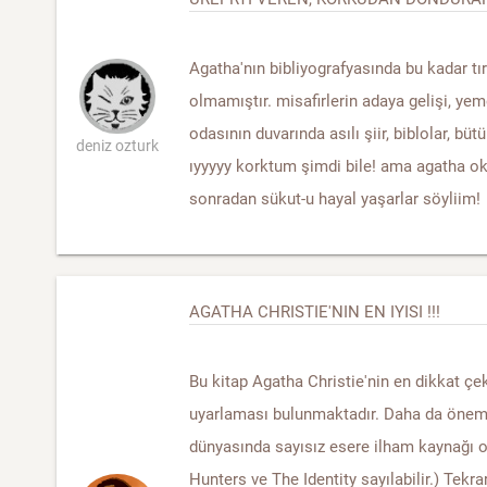
Agatha'nın bibliyografyasında bu kadar t
olmamıştır. misafirlerin adaya gelişi, ye
odasının duvarında asılı şiir, biblolar, bü
deniz ozturk
ıyyyyy korktum şimdi bile! ama agatha o
sonradan sükut-u hayal yaşarlar söyliim!
AGATHA CHRISTIE'NIN EN IYISI !!!
Bu kitap Agatha Christie'nin en dikkat çe
uyarlaması bulunmaktadır. Daha da öneml
dünyasında sayısız esere ilham kaynağı o
Hunters ve The Identity sayılabilir.) Tekrar