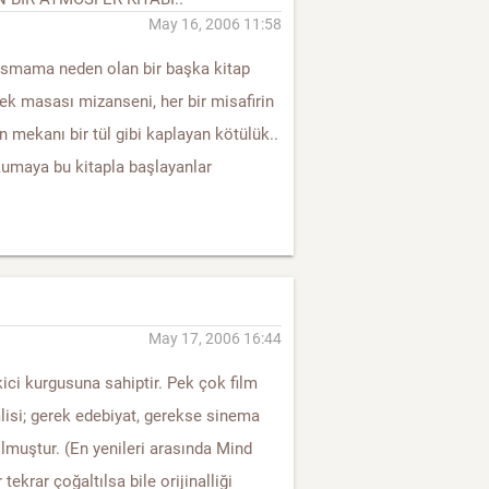
May 16, 2006 11:58
ırsmama neden olan bir başka kitap
mek masası mizanseni, her bir misafirin
tün mekanı bir tül gibi kaplayan kötülük..
kumaya bu kitapla başlayanlar
May 17, 2006 16:44
kici kurgusuna sahiptir. Pek çok film
isi; gerek edebiyat, gerekse sinema
lmuştur. (En yenileri arasında Mind
 tekrar çoğaltılsa bile orijinalliği