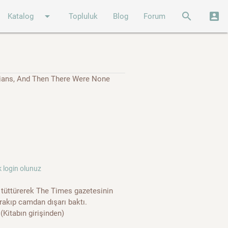
arrow_drop_down
search
account_box
Katalog
Topluluk
Blog
Forum
Indians, And Then There Were None
 login olunuz
tüttürerek The Times gazetesinin
ırakıp camdan dışarı baktı.
(Kitabın girişinden)