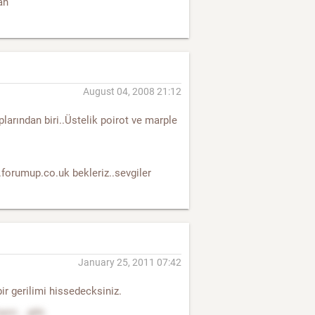
an
August 04, 2008 21:12
larından biri..Üstelik poirot ve marple
forumup.co.uk bekleriz..sevgiler
January 25, 2011 07:42
bir gerilimi hissedecksiniz.
or... gibi.