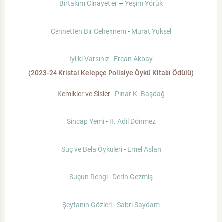
Birtakım Cinayetler
–
Yeşim Yörük
Cennetten Bir Cehennem
-
Murat Yüksel
İyi ki Varsınız
-
Ercan Akbay
(2023-24 Kristal Kelepçe Polisiye Öykü Kitabı Ödülü)
Kemikler ve Sisler -
Pınar K. Başdağ
Sincap Yemi
-
H. Adil Dönmez
Suç ve Bela Öyküleri
-
Emel Aslan
Suçun Rengi
-
Derin Gezmiş
Şeytanın Gözleri
-
Sabri Saydam