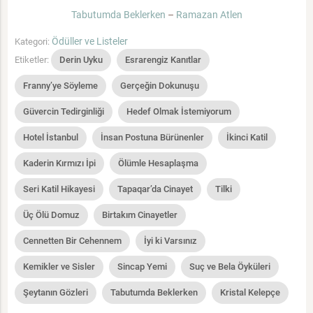
Tabutumda Beklerken
–
Ramazan Atlen
Ödüller ve Listeler
Kategori:
Etiketler:
Derin Uyku
Esrarengiz Kanıtlar
Franny’ye Söyleme
Gerçeğin Dokunuşu
Güvercin Tedirginliği
Hedef Olmak İstemiyorum
Hotel İstanbul
İnsan Postuna Bürünenler
İkinci Katil
Kaderin Kırmızı İpi
Ölümle Hesaplaşma
Seri Katil Hikayesi
Tapaqar’da Cinayet
Tilki
Üç Ölü Domuz
Birtakım Cinayetler
Cennetten Bir Cehennem
İyi ki Varsınız
Kemikler ve Sisler
Sincap Yemi
Suç ve Bela Öyküleri
Şeytanın Gözleri
Tabutumda Beklerken
Kristal Kelepçe