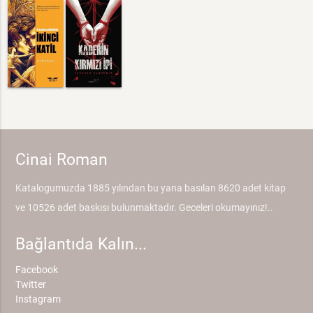
Cinai Roman
Katalogumuzda 1885 yılından bu yana basılan 8620 adet kitap
ve 10526 adet baskısı bulunmaktadır. Geceleri okumayınız!..
Bağlantıda Kalın...
Facebook
Twitter
Instagram