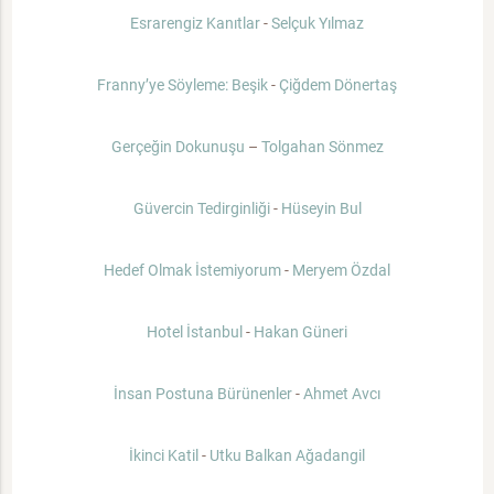
Esrarengiz Kanıtlar
-
Selçuk Yılmaz
Franny’ye Söyleme: Beşik
-
Çiğdem Dönertaş
Gerçeğin Dokunuşu
–
Tolgahan Sönmez
Güvercin Tedirginliği
-
Hüseyin Bul
Hedef Olmak İstemiyorum
-
Meryem Özdal
Hotel İstanbul
-
Hakan Güneri
İnsan Postuna Bürünenler
-
Ahmet Avcı
İkinci Katil
-
Utku Balkan Ağadangil