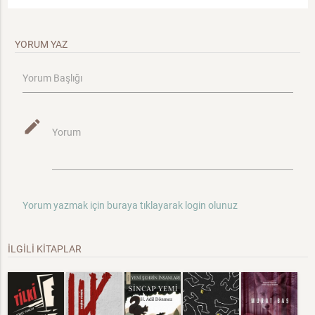
YORUM YAZ
Yorum Başlığı
mode_edit
Yorum
Yorum yazmak için buraya tıklayarak login olunuz
İLGİLİ KİTAPLAR