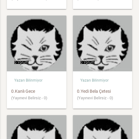
0 Yorum
0 Yorum
Yazarı Bilinmiyor
Yazarı Bilinmiyor
0.Kanlı Gece
0.Yedi Bela Çetesi
(Yayınevi Belirsiz - 0)
(Yayınevi Belirsiz - 0)