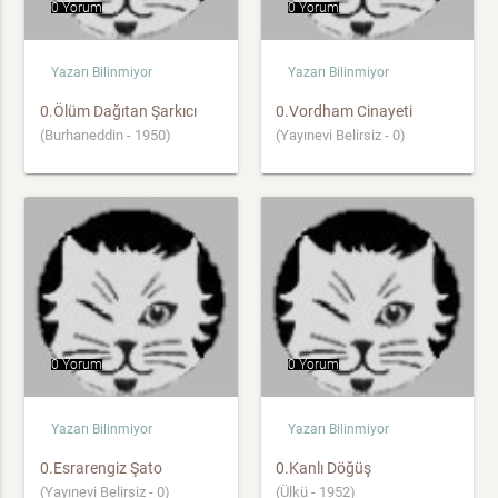
0 Yorum
0 Yorum
Yazarı Bilinmiyor
Yazarı Bilinmiyor
0.Ölüm Dağıtan Şarkıcı
0.Vordham Cinayeti
(Burhaneddin - 1950)
(Yayınevi Belirsiz - 0)
0 Yorum
0 Yorum
Yazarı Bilinmiyor
Yazarı Bilinmiyor
0.Esrarengiz Şato
0.Kanlı Döğüş
(Yayınevi Belirsiz - 0)
(Ülkü - 1952)