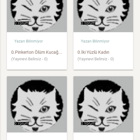
0 Yorum
0 Yorum
Yazarı Bilinmiyor
Yazarı Bilinmiyor
0.Pinkerton Ölüm Kucağ...
0.İki Yüzlü Kadın
(Yayınevi Belirsiz - 0)
(Yayınevi Belirsiz - 0)
0 Yorum
0 Yorum