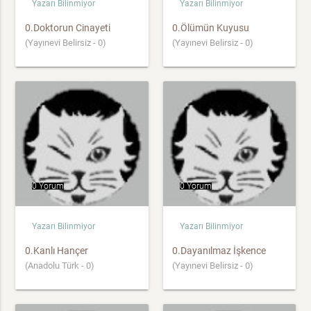
Yazarı Bilinmiyor
Yazarı Bilinmiyor
0.Doktorun Cinayeti
0.Ölümün Kuyusu
(Yayınevi Belirsiz - 0)
(Yayınevi Belirsiz - 0)
0 Yorum
0 Yorum
Yazarı Bilinmiyor
Yazarı Bilinmiyor
0.Kanlı Hançer
0.Dayanılmaz İşkence
(Anadolu Türk - 0)
(Yayınevi Belirsiz - 0)