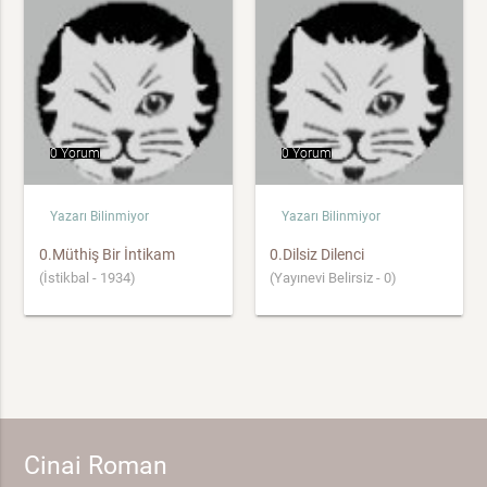
0 Yorum
0 Yorum
Yazarı Bilinmiyor
Yazarı Bilinmiyor
0.Müthiş Bir İntikam
0.Dilsiz Dilenci
(İstikbal - 1934)
(Yayınevi Belirsiz - 0)
Cinai Roman