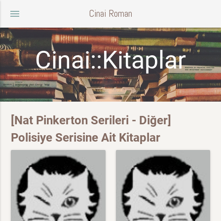
Cinai Roman
menu
Cinai::Kitaplar
[Nat Pinkerton Serileri - Diğer]
Polisiye Serisine Ait Kitaplar