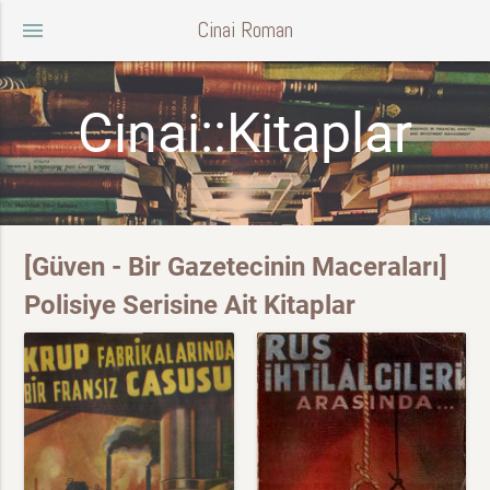
Cinai Roman
menu
Cinai::Kitaplar
[Güven - Bir Gazetecinin Maceraları]
Polisiye Serisine Ait Kitaplar