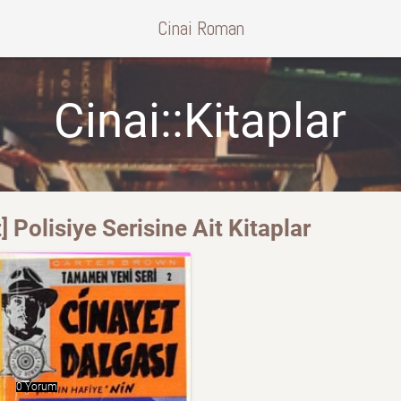
Cinai Roman
Cinai::Kitaplar
 Polisiye Serisine Ait Kitaplar
0 Yorum