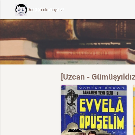
ccccci Geceleri okumayınız!..
[Uzcan - Gümüşyıldız]
0 Yorum