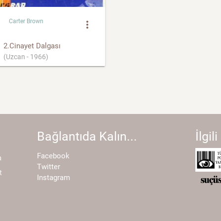
Carter Brown
more_vert
2.Cinayet Dalgası
(Uzcan - 1966)
Bağlantıda Kalın...
İlgili
Facebook
a
Twitter
t
Instagram