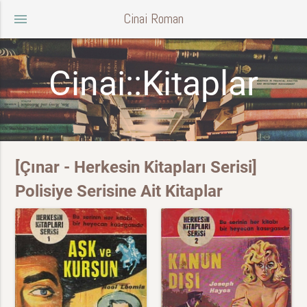
Cinai Roman
menu
Cinai::Kitaplar
[Çınar - Herkesin Kitapları Serisi]
Polisiye Serisine Ait Kitaplar