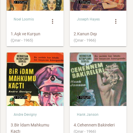
0 Yorum
0 Yorum
Noel Loomis
Joseph Hayes
more_vert
more_vert
1.Aşk ve Kurşun
2.Kanun Dışı
(Çınar - 1965)
(Çınar - 1966)
0 Yorum
0 Yorum
Andre Devigny
Hank Janson
3.Bir İdam Mahkumu
4.Cehennem Bakireleri
Kaçtı
(Çınar - 1966)