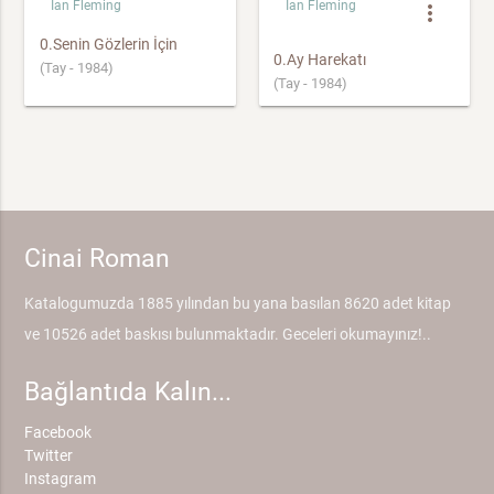
Ian Fleming
Ian Fleming
more_vert
0.Senin Gözlerin İçin
0.Ay Harekatı
(Tay - 1984)
(Tay - 1984)
Cinai Roman
Katalogumuzda 1885 yılından bu yana basılan 8620 adet kitap
ve 10526 adet baskısı bulunmaktadır. Geceleri okumayınız!..
Bağlantıda Kalın...
Facebook
Twitter
Instagram