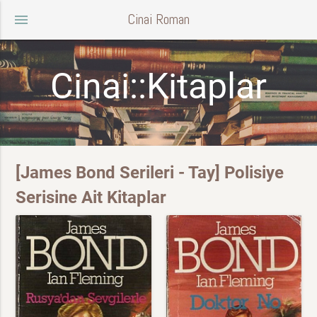
Cinai Roman
menu
Cinai::Kitaplar
[James Bond Serileri - Tay] Polisiye
Serisine Ait Kitaplar