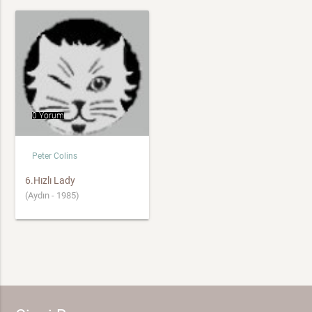
0 Yorum
Peter Colins
6.Hızlı Lady
(Aydın - 1985)