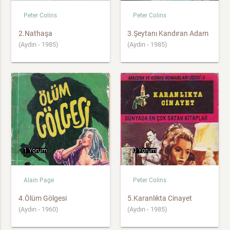
Peter Colins
Peter Colins
2.Nathaşa
3.Şeytanı Kandıran Adam
(Aydın - 1985)
(Aydın - 1985)
1 Yorum
0 Yorum
Alain Page
Peter Colins
4.Ölüm Gölgesi
5.Karanlıkta Cinayet
(Aydın - 1960)
(Aydın - 1985)