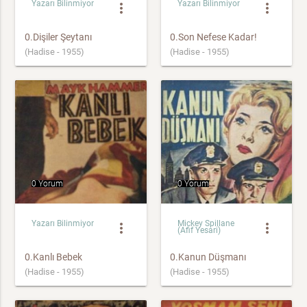
Yazarı Bilinmiyor
Yazarı Bilinmiyor
more_vert
more_vert
0.Dişiler Şeytanı
0.Son Nefese Kadar!
(Hadise - 1955)
(Hadise - 1955)
0 Yorum
0 Yorum
Yazarı Bilinmiyor
Mickey Spillane
more_vert
more_vert
(Afif Yesari)
0.Kanlı Bebek
0.Kanun Düşmanı
(Hadise - 1955)
(Hadise - 1955)