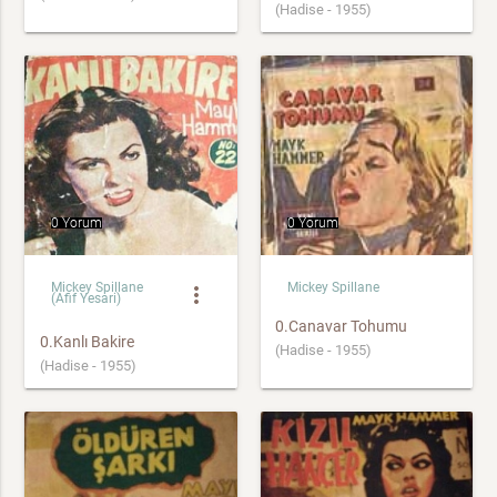
(Hadise - 1955)
0 Yorum
0 Yorum
Mickey Spillane
Mickey Spillane
more_vert
(Afif Yesari)
0.Canavar Tohumu
0.Kanlı Bakire
(Hadise - 1955)
(Hadise - 1955)