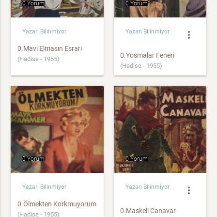
0 Yorum
0 Yorum
Yazarı Bilinmiyor
Yazarı Bilinmiyor
more_vert
0.Mavi Elmasın Esrarı
0.Yosmalar Feneri
(Hadise - 1955)
(Hadise - 1955)
0 Yorum
0 Yorum
Yazarı Bilinmiyor
Yazarı Bilinmiyor
more_vert
0.Ölmekten Korkmuyorum
0.Maskeli Canavar
(Hadise - 1955)