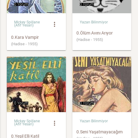
0 Yorum
0 Yorum
Mickey Spillane
Yazarı Bilinmiyor
more_vert
(Afif Yesari)
0.Ölüm Avını Arıyor
0.Kara Vampir
(Hadise - 1955)
(Hadise - 1955)
0 Yorum
0 Yorum
Mickey Spillane
Yazarı Bilinmiyor
more_vert
(Afif Yesari)
0.Seni Yaşatmayacağım
0.Yeşil Elli Katil