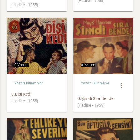
(Hadise - 1955)
(Hadise - 1955)
0 Yorum
0 Yorum
Yazarı Bilinmiyor
Yazarı Bilinmiyor
more_vert
0.Dişi Kedi
0.Şimdi Sıra Bende
(Hadise - 1955)
(Hadise - 1955)