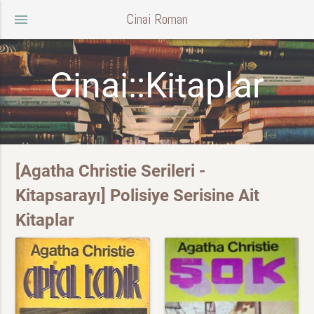
Cinai Roman
menu
Cinai::Kitaplar
[Agatha Christie Serileri -
Kitapsarayı] Polisiye Serisine Ait
Kitaplar