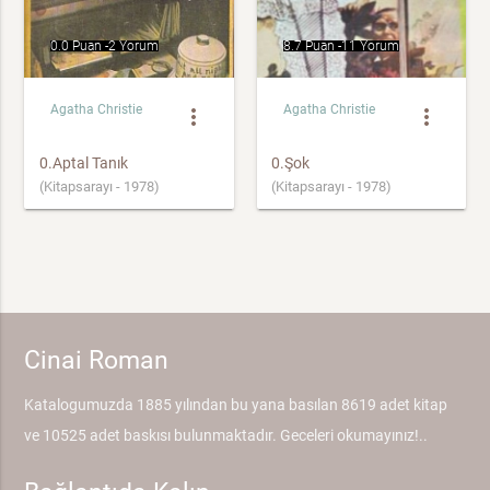
0.0 Puan -
2 Yorum
8.7 Puan -
11 Yorum
Agatha Christie
Agatha Christie
more_vert
more_vert
0.Aptal Tanık
0.Şok
(Kitapsarayı - 1978)
(Kitapsarayı - 1978)
Cinai Roman
Katalogumuzda 1885 yılından bu yana basılan 8619 adet kitap
ve 10525 adet baskısı bulunmaktadır. Geceleri okumayınız!..