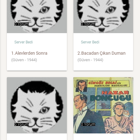
0 Yorum
0 Yorum
Server Bedi
Server Bedi
1.Alevlerden Sonra
2.Bacadan Çıkan Duman
(Güven - 1944)
(Güven - 1944)
0 Yorum
0 Yorum