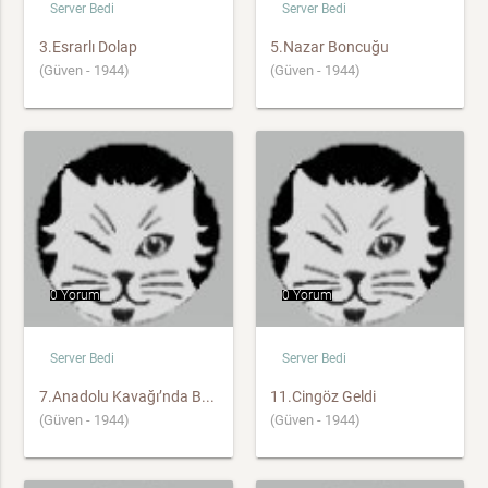
Server Bedi
Server Bedi
3.Esrarlı Dolap
5.Nazar Boncuğu
(Güven - 1944)
(Güven - 1944)
0 Yorum
0 Yorum
Server Bedi
Server Bedi
7.Anadolu Kavağı’nda B...
11.Cingöz Geldi
(Güven - 1944)
(Güven - 1944)