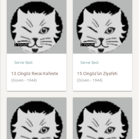
0 Yorum
0 Yorum
Server Bedi
Server Bedi
13.Cingöz Recai Kafeste
15.Cingöz'ün Ziyafeti
(Güven - 1944)
(Güven - 1944)