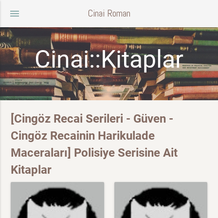
Cinai Roman
menu
Cinai::Kitaplar
[Cingöz Recai Serileri - Güven -
Cingöz Recainin Harikulade
Maceraları] Polisiye Serisine Ait
Kitaplar