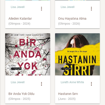
Lisa Jewell
Lisa Jewell
more_vert
more_vert
Aileden Kalanlar
Onu Hayatına Alma
(Olimpos - 2024)
(Olimpos - 2026)
0 Yorum
0 Yorum
Lisa Jewell
Loreth Anne White
more_vert
more_vert
Bir Anda Yok Oldu
Hastanın Sırrı
(Olimpos - 2025)
(Juno - 2025)