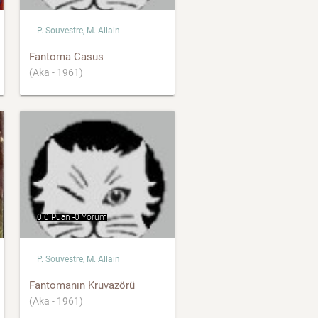
P. Souvestre, M. Allain
Fantoma Casus
(Aka - 1961)
0.0 Puan -
0 Yorum
P. Souvestre, M. Allain
Fantomanın Kruvazörü
(Aka - 1961)