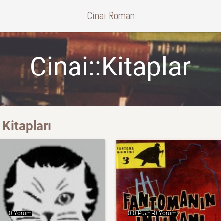
Cinai Roman
Cinai::Kitaplar
Kitapları
0 Yorum
0.0 Puan -
0 Yorum