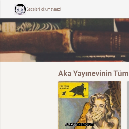
ccccci Geceleri okumayınız!..
Aka Yayınevinin Tüm 
0.0 Puan -
1 Yorum