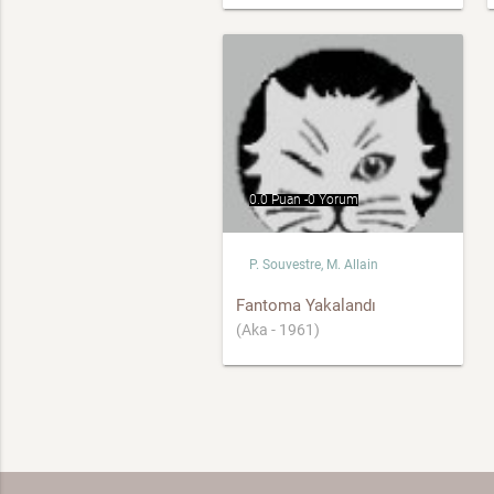
0.0 Puan -
0 Yorum
P. Souvestre, M. Allain
Fantoma Yakalandı
(Aka - 1961)