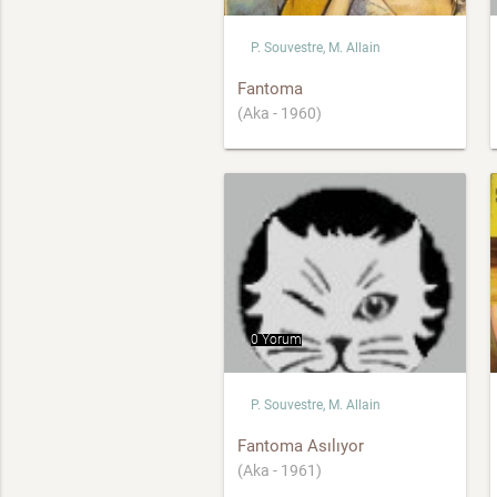
P. Souvestre, M. Allain
Fantoma
(Aka - 1960)
0 Yorum
P. Souvestre, M. Allain
Fantoma Asılıyor
(Aka - 1961)