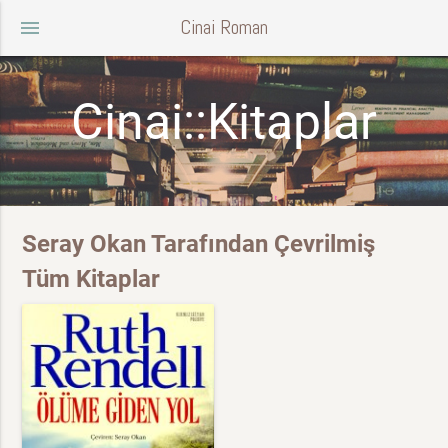
Cinai Roman
menu
Cinai::Kitaplar
Seray Okan Tarafından Çevrilmiş
Tüm Kitaplar