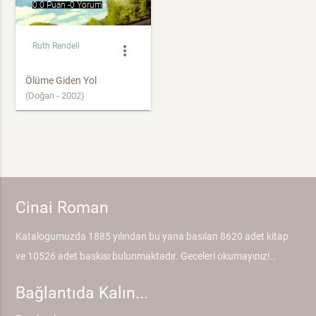
0.0 Puan -
0 Yorum
Ruth Rendell
more_vert
Ölüme Giden Yol
(Doğan - 2002)
Cinai Roman
Katalogumuzda 1885 yılından bu yana basılan 8620 adet kitap
ve 10526 adet baskısı bulunmaktadır. Geceleri okumayınız!..
Bağlantıda Kalın...