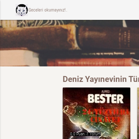
ccccci Geceleri okumayınız!..
Deniz Yayınevinin Tü
0.0 Puan -
1 Yorum