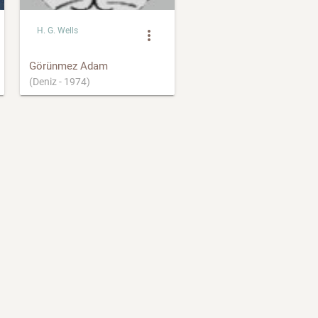
H. G. Wells
more_vert
Görünmez Adam
(Deniz - 1974)