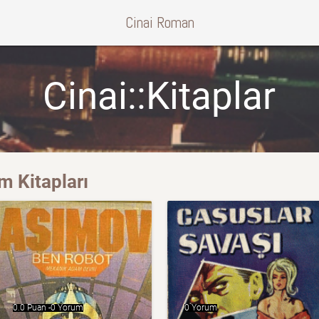
Cinai Roman
Cinai::Kitaplar
m Kitapları
0.0 Puan -
0 Yorum
0 Yorum