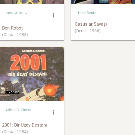
Isaac Asimov
Ümit Deniz
more_vert
Casuslar Savaşı
Ben Robot
(Deniz - 1966)
(Deniz - 1983)
0 Yorum
Arthur C. Clarke
more_vert
2001: Bir Uzay Destanı
(Deniz - 1984)