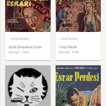
0 Yorum
0 Yorum
Alfred Brossel
Nash Burton
Siyah Elmasların Esrarı
7 Kişi Ölecek
(Ekicigil - 1955)
(Ekicigil - 1956)
0 Yorum
0 Yorum