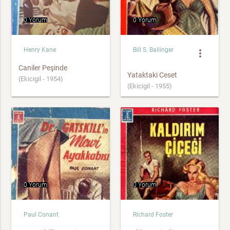
0 Yorum
0 Yorum
Henry Kane
Bill S. Ballinger
more_vert
Caniler Peşinde
Yataktaki Ceset
(Ekicigil - 1954)
(Ekicigil - 1955)
0 Yorum
0 Yorum
Paul Conant
Richard Foster