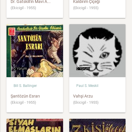
Dr. Gatskill'in Mavi A...
Kaldırım Çiçeği
(Ekicigil - 1955)
(Ekicigil - 1955)
0 Yorum
0 Yorum
Bill S. Ballinger
Paul S. Meskil
Şantözün Esrarı
Vahşi Arzu
(Ekicigil - 1955)
(Ekicigil - 1955)