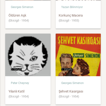
Georges Simenon
Yazarı Bilinmiyor
Öldüren Aşk
Korkunç Macera
(Ekicigil - 1954)
(Ekicigil - 1955)
0 Yorum
1 Yorum
Peter Cheyney
Georges Simenon
Yılanlı Katil
Şehvet Kasırgası
(Ekicigil - 1954)
(Ekicigil - 1954)