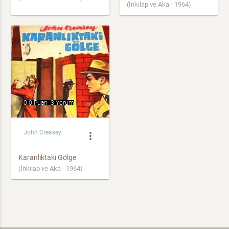
(İnkılap ve Aka - 1964)
0.0 Puan -
3 Yorum
John Creasey
more_vert
Karanlıktaki Gölge
(İnkılap ve Aka - 1964)