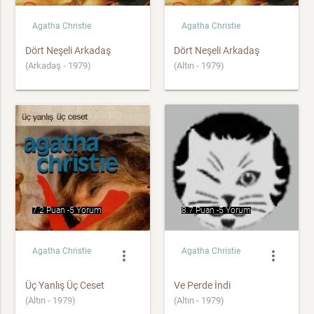
Agatha Christie
Agatha Christie
Dört Neşeli Arkadaş
Dört Neşeli Arkadaş
(Arkadaş - 1979)
(Altın - 1979)
7.2 Puan -
5 Yorum
8.7 Puan -
5 Yorum
Agatha Christie
Agatha Christie
more_vert
more_vert
Üç Yanlış Üç Ceset
Ve Perde İndi
(Altın - 1979)
(Altın - 1979)