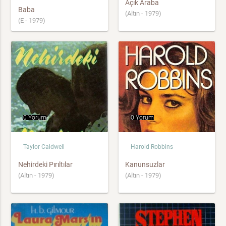
Açık Araba
Baba
(Altın - 1979)
(E - 1979)
0 Yorum
0 Yorum
Taylor Caldwell
Harold Robbins
Nehirdeki Pırıltılar
Kanunsuzlar
(Altın - 1979)
(Altın - 1979)