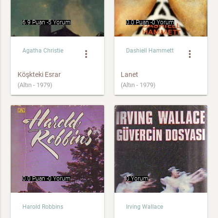
6.9 Puan -
5 Yorum
0.0 Puan -
0 Yorum
Agatha Christie
Dashiell Hammett
more_vert
more_vert
Köşkteki Esrar
Lanet
(Altın - 1979)
(Altın - 1979)
0.0 Puan -
0 Yorum
0 Yorum
Harold Robbins
Irving Wallace